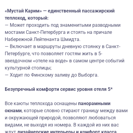
«Мустай Карим» — единственный пассажирский
теплоход, который:
— Может проходить под знаменитыми разводными
мостами Санкт-Петербурга и стоять на причале
Набережной Лейтенанта Шмидта.
— Включает в маршруты дневную стоянку в
Санкт-
Петербурге
, что позволяет гостям жить в 5-
звездочном «отеле на воде» в самом центре событий
культурной столицы;
— Ходит по Финскому заливу до
Выборга
.
Безупречный
комфорт
и
сервис уровня о
теля 5*
Все каюты теплохода оснащены
панорамными
окнами
, которые словно стирают границу между вами
и окружающей природой, позволяют любоваться
видами, не выходя из номера. В каждой из них вас
ждут
дизайнерские интерьеры и
комфорт класса