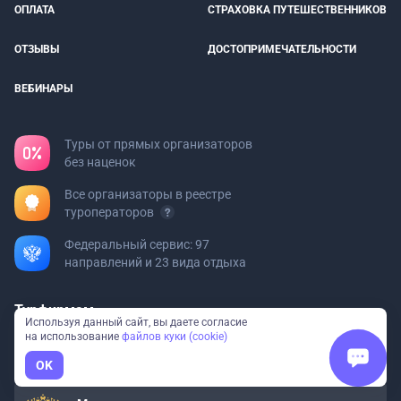
ОПЛАТА
СТРАХОВКА ПУТЕШЕСТВЕННИКОВ
ОТЗЫВЫ
ДОСТОПРИМЕЧАТЕЛЬНОСТИ
ВЕБИНАРЫ
Туры от прямых организаторов
без наценок
Все организаторы в реестре
туроператоров
Федеральный сервис: 97
направлений и 23 вида отдыха
Турфирмам
Используя данный сайт, вы даете согласие
Хотите добавить свой тур?
на использование
файлов куки (cookie)
Пишите на
org@bolshayastrana.com
OK