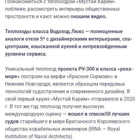
Познакомиться с теплоходом «Мустай Карим»
поближе, рассмотреть интерьеры общественных
пространств и кают можно в
нашем видео
.
Теплоходы класса Водоход.Люкс — полноценные
аналоги отеля 5* с дизайнерскими интерьерами, спа-
центрами, изысканной кухней и непревзойденным
уровнем сервиса.
Уникальный теплоход
проекта
PV-300 и класса
«река-
море»
построен на верфи «Красное Сормово» в
Нижнем Новгороде, является образцом передовых
технологий судостроения и современного дизайна. В
свой первый круиз «Мустай Карим» отправился в 2020
г. В тот же год теплоход получил высокую
международную оценку —
в
ошел в
список
50 лучших
судов
старейшего в мире Британского Королевского
общества корабельных инженеров (RINA — Royal
Institution of Naval Architects).