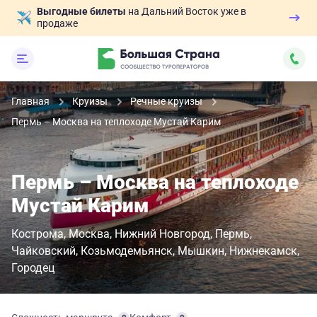
Выгодные билеты
на Дальний Восток уже в
продаже
Главная
Круизы
Речные круизы
Пермь – Москва на теплоходе Мустай Карим
Пермь – Москва на теплоходе
Мустай Карим
Кострома
Москва
Нижний Новгород
Пермь
Чайковский
Козьмодемьянск
Мышкин
Нижнекамск
Городец