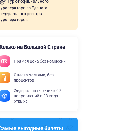
Тур от официального
туроператора из Единого
федерального реестра
туроператоров
Только на Большой Стране
Прямая цена без комиссии
Оплата частями, без
процентов
Федеральный сервис: 97
направлений и 23 вида
отдыха
Самые выгодные билеты