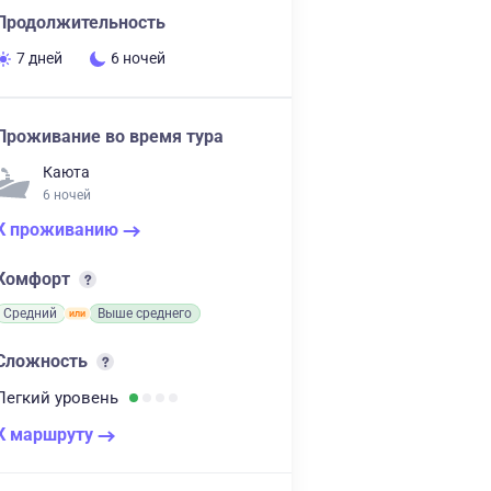
Продолжительность
7 дней
6 ночей
Проживание во время тура
Каюта
6 ночей
К проживанию
Комфорт
Средний
Выше среднего
Сложность
Легкий
уровень
К маршруту