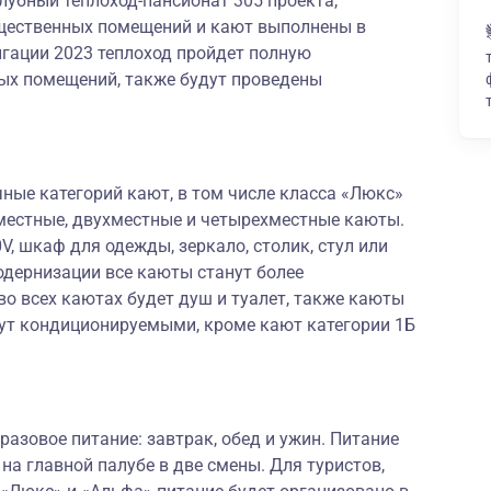
лубный теплоход-пансионат 305 проекта,
бщественных помещений и кают выполнены в
игации 2023 теплоход пройдет полную
ых помещений, также будут проведены
ные категорий кают, в том числе класса «Люкс»
оместные, двухместные и четырехместные каюты.
0V, шкаф для одежды, зеркало, столик, стул или
модернизации все каюты станут более
о всех каютах будет душ и туалет, также каюты
нут кондиционируемыми, кроме кают категории 1Б
разовое питание: завтрак, обед и ужин. Питание
на главной палубе в две смены. Для туристов,