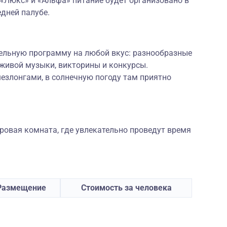
«Люкс» и «Альфа» питание будет организовано в
едней палубе.
тельную программу на любой вкус: разнообразные
 живой музыки, викторины и конкурсы.
злонгами, в солнечную погоду там приятно
ровая комната, где увлекательно проведут время
Размещение
Стоимость за человека