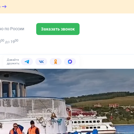
е
но по России
Заказать звонок
00
00
8
до
19
Давайте
дружить:
й