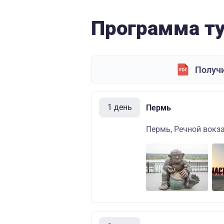
Программа т
Получи
1 день
Пермь
Пермь, Речной вокза