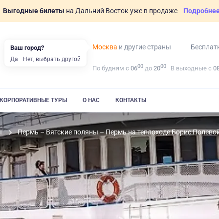
Выгодные билеты
на Дальний Восток уже в продаже
Подробне
Москва
и другие страны
Бесплат
Ваш город?
Да
Нет, выбрать другой
00
00
По будням с
06
до
20
В выходные с
0
КОРПОРАТИВНЫЕ ТУРЫ
О НАС
КОНТАКТЫ
ы
Пермь – Вятские поляны – Пермь на теплоходе Борис Полево