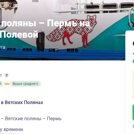
 поляны – Пермь на
 Полевой
уга
рт
й
Выше среднего
 в Вятских Полянах
 – Вятские поляны – Пермь
у времени.