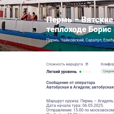
Пермь – Вятские
теплоходе Борис
Пермь
Чайковский
Сарапул
Елаб
Сложность маршрута
Комфо
Легкий
уровень
Средни
Сообщение от оператора
Автобусная в Агидели; автобусная
Маршрут круиза: Пермь – Агидель
Дата начала тура: 06.05.2025.
Отправление: 15:00 по московском