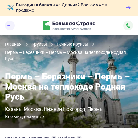
Выгодные билеты
на Дальний Восток уже в
продаже
Главная
Круизы
Речные круизы
Пермь – Березники – Пермь – Москва на теплоходе Родная
Русь
Пермь – Березники – Пермь –
Москва на теплоходе Родная
Русь
Казань
Москва
Нижний Новгород
Пермь
Козьмодемьянск