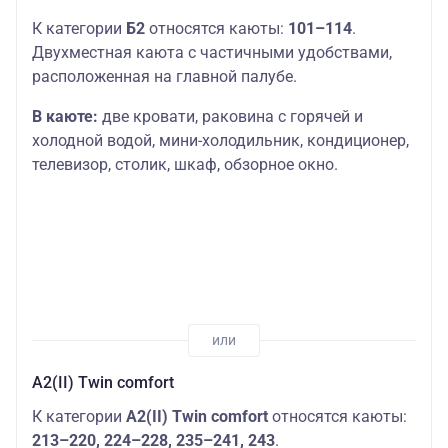
К категории
Б2
относятся каюты:
101–114
.
Двухместная каюта с частичными удобствами,
расположенная на главной палубе.
В каюте:
две кровати, раковина с горячей и
холодной водой, мини-холодильник, кондиционер,
телевизор, столик, шкаф, обзорное окно.
А2(II) Twin comfort
К категории
А2(II) Twin comfort
относятся каюты:
213–220, 224–228, 235–241, 243
.