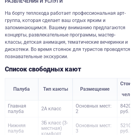
РАЗВЛЕЧЕНИЯ И УСЛУГИ
На борту теплохода работает профессиональная арт-
группа, которая сделает ваш отдых ярким и
запоминающимся. Вашему вниманию предлагаются
концерты, развлекательные программы, мастер-
классы, детская анимация, тематические вечеринки и
дискотеки. Во время стоянок для туристов проводятся
познавательные экскурсии.
Список свободных кают
Стоим
Палуба
Тип каюты
Размещение
з
чело
Главная
Основных мест:
84200
2А класс
палуба
2
руб.
3Б класс (3-
Нижняя
Основных мест:
52100
местная)
палуба
3
руб.
комфорт