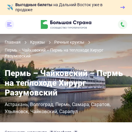
Выгодные билеты
на Дальний Восток уже в
продаже
Главная
Круизы
Речные круизы
Пермь – Чайковский – Пермь на теплоходе Хирург
Разумовский
Пермь – Чайковский – Пермь
на теплоходе Хирург
Разумовский
Астрахань
Волгоград
Пермь
Самара
Саратов
Ульяновск
Чайковский
Сарапул