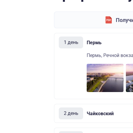
Получи
1 день
Пермь
Пермь, Речной вокза
2 день
Чайковский