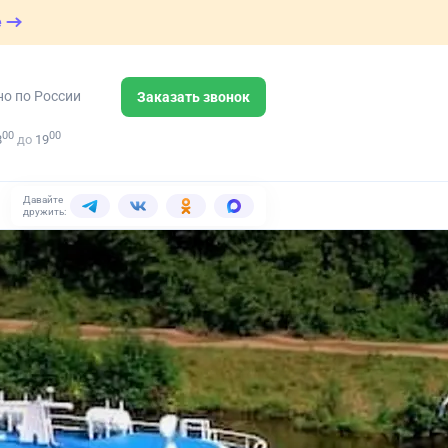
е
но по России
Заказать звонок
00
00
8
до
19
Давайте
дружить: