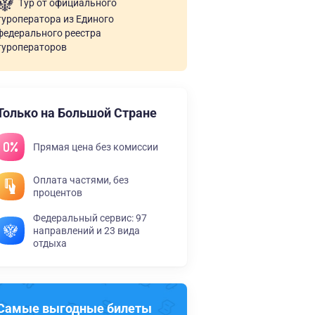
Тур от официального
туроператора из Единого
федерального реестра
туроператоров
Только на Большой Стране
Прямая цена без комиссии
Оплата частями, без
процентов
Федеральный сервис: 97
направлений и 23 вида
отдыха
Самые выгодные билеты