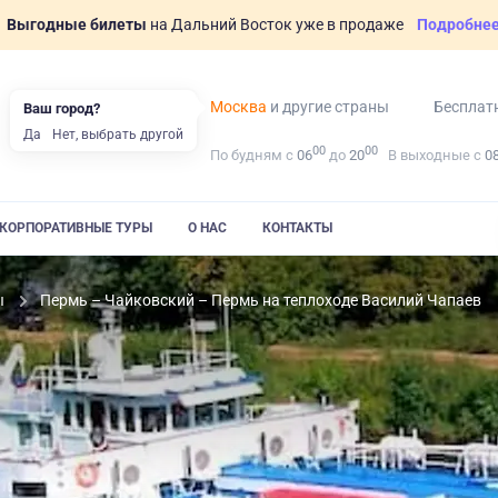
Выгодные билеты
на Дальний Восток уже в продаже
Подробне
Москва
и другие страны
Бесплат
Ваш город?
Да
Нет, выбрать другой
00
00
По будням с
06
до
20
В выходные с
0
КОРПОРАТИВНЫЕ ТУРЫ
О НАС
КОНТАКТЫ
ы
Пермь – Чайковский – Пермь на теплоходе Василий Чапаев