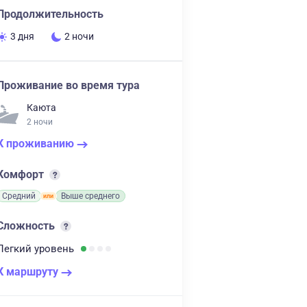
Продолжительность
3 дня
2 ночи
Проживание во время тура
Каюта
2 ночи
К проживанию
Комфорт
Средний
Выше среднего
Сложность
Легкий
уровень
К маршруту