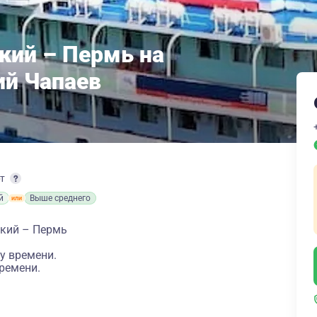
кий – Пермь на
ий Чапаев
рт
й
Выше среднего
ский – Пермь
у времени.
ремени.