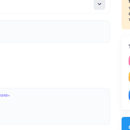
паев»