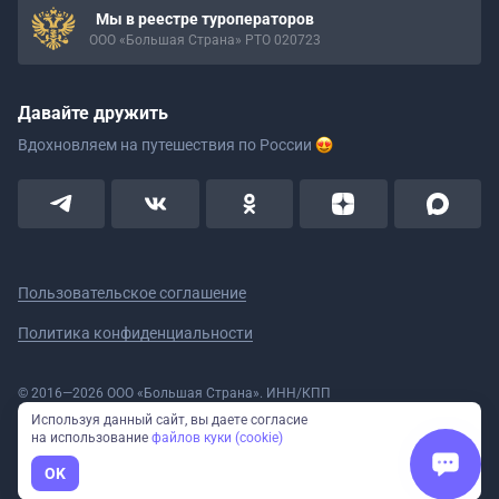
Мы в реестре туроператоров
ООО «Большая Страна» РТО 020723
Давайте дружить
Вдохновляем на путешествия
по России
Пользовательское соглашение
Политика конфиденциальности
© 2016—2026 ООО «Большая Страна». ИНН/КПП
5908078160/590801001 ОГРН 1185958020533
Используя данный сайт, вы даете согласие
Номер в реестре Роскомнадзора № 59-18-006319 (Приказ № 321 от
на использование
файлов куки (cookie)
11.10.2018)
Полное или частичное копирование изображений и текстов возможно
OK
только с указанием активной ссылки на сайт Большая Страна.