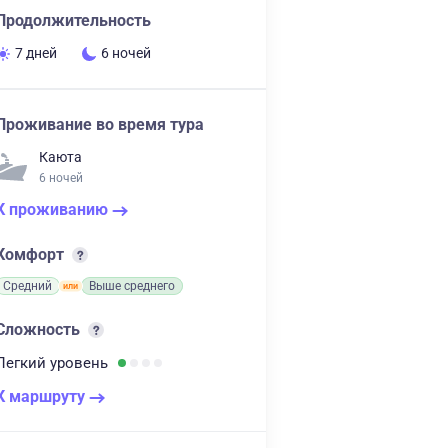
Продолжительность
7 дней
6 ночей
Проживание во время тура
Каюта
6 ночей
К проживанию
Комфорт
Средний
Выше среднего
Сложность
Легкий
уровень
К маршруту