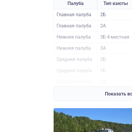
Палуба
Тип каюты
Главная палуба
2Б
Главная палуба
2А
Нижняя палуба
3Б 4-местная
Нижняя палуба
3А
Средняя палуба
2Б
Средняя палуба
1Б
Средняя палуба
1А
Средняя палуба
Люкс 3, 4
Показать в