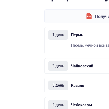
Получи
1 день
Пермь
Пермь, Речной вокза
2 день
Чайковский
3 день
Казань
4 день
Чебоксары