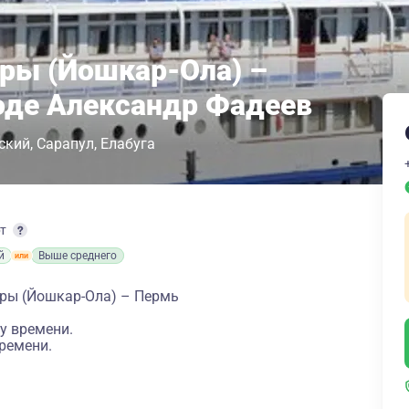
ры (Йошкар-Ола) –
оде Александр Фадеев
ский
Сарапул
Елабуга
рт
й
Выше среднего
ры (Йошкар-Ола) – Пермь
у времени.
ремени.