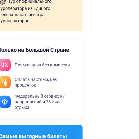
Тур от официального
туроператора из Единого
федерального реестра
туроператоров
Только на Большой Стране
Прямая цена без комиссии
Оплата частями, без
процентов
Федеральный сервис: 97
направлений и 23 вида
отдыха
Самые выгодные билеты