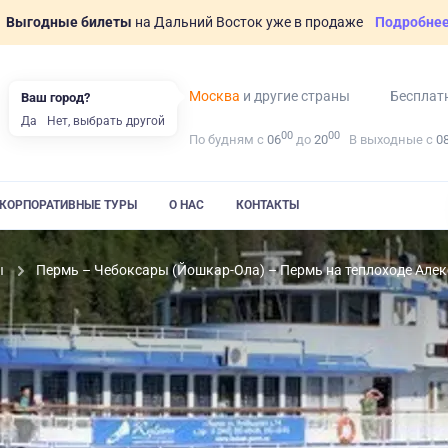
Выгодные билеты
на Дальний Восток уже в продаже
Подробне
Москва
и другие страны
Бесплат
Ваш город?
Да
Нет, выбрать другой
00
00
По будням с
06
до
20
В выходные с
0
КОРПОРАТИВНЫЕ ТУРЫ
О НАС
КОНТАКТЫ
ы
Пермь – Чебоксары (Йошкар-Ола) – Пермь на теплоходе Але