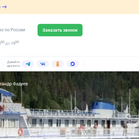
е
но по России
Заказать звонок
00
00
8
до
19
Давайте
дружить:
ксандр Фадеев