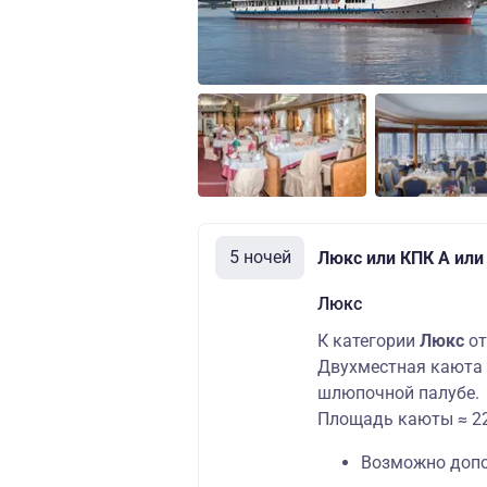
5 ночей
Люкс или КПК А или
Люкс
К категории
Люкс
от
Двухместная каюта 
шлюпочной палубе.
Площадь каюты ≈ 22
Возможно допо