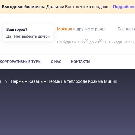
Выгодные билеты
на Дальний Восток уже в продаже
Подробне
Москва
и другие страны
Бесплат
Ваш город?
Да
Нет, выбрать другой
00
00
По будням с
06
до
20
В выходные с
0
КОРПОРАТИВНЫЕ ТУРЫ
О НАС
КОНТАКТЫ
ы
Пермь – Казань – Пермь на теплоходе Козьма Минин