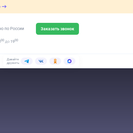
е
но по России
Заказать звонок
00
00
8
до
19
Давайте
дружить: