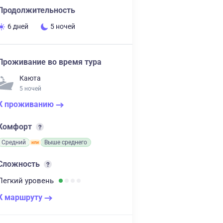
Продолжительность
6 дней
5 ночей
Проживание во время тура
Каюта
5 ночей
К проживанию
Комфорт
Средний
Выше среднего
Сложность
Легкий
уровень
К маршруту