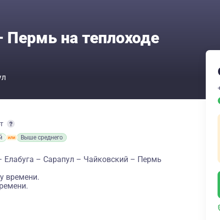
– Пермь на теплоходе
ул
рт
й
Выше среднего
– Елабуга – Сарапул – Чайковский – Пермь
у времени.
ремени.