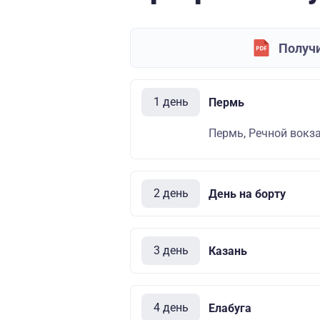
Получи
1 день
Пермь
Пермь, Речной вокза
2 день
День на борту
3 день
Казань
4 день
Елабуга