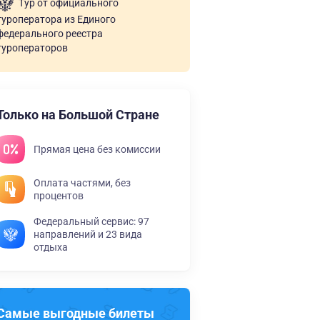
Тур от официального
туроператора из Единого
федерального реестра
туроператоров
Только на Большой Стране
Прямая цена без комиссии
Оплата частями, без
процентов
Федеральный сервис: 97
направлений и 23 вида
отдыха
Самые выгодные билеты