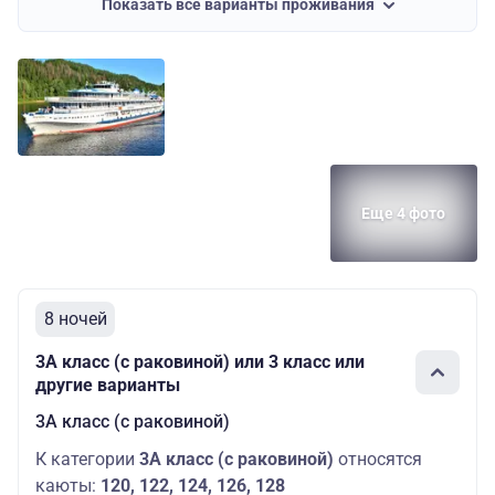
Показать все варианты проживания
Средняя
1А класс 2-
Основных
29000 руб.
палуба
местная
мест: 3
Средняя
1А класс 2-
Основных
29000 руб.
палуба
местная
мест: 2
Еще 4 фото
8 ночей
3А класс (с раковиной) или 3 класс или
другие варианты
3А класс (с раковиной)
К категории
3А класс (с раковиной)
относятся
каюты:
120, 122, 124, 126, 128