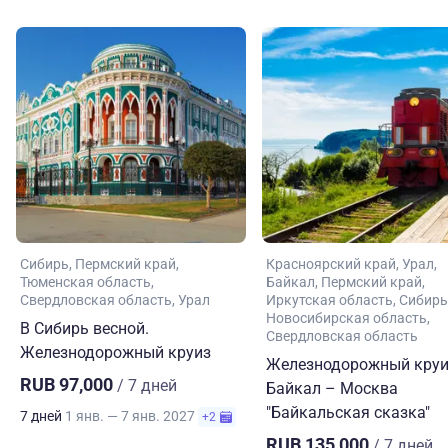
Сибирь
Пермский край
Красноярский край
Урал
Тюменская область
Байкал
Пермский край
Свердловская область
Урал
Иркутская область
Сибирь
Новосибирская область
В Сибирь весной.
Свердловская область
Железнодорожный круиз
Железнодорожный круи
RUB 97,000
/ 7 дней
Байкал – Москва
"Байкальская сказка"
7 дней
1 янв. — 7 янв. 2027
+2
RUB 135,000
/ 7 дней