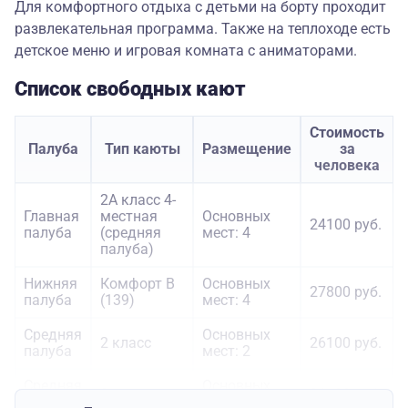
Для комфортного отдыха с детьми на борту проходит
развлекательная программа. Также на теплоходе есть
детское меню и игровая комната с аниматорами.
Список свободных кают
Стоимость
Палуба
Тип каюты
Размещение
за
человека
2А класс 4-
Главная
местная
Основных
24100 руб.
палуба
(средняя
мест: 4
палуба)
Нижняя
Комфорт В
Основных
27800 руб.
палуба
(139)
мест: 4
Средняя
Основных
2 класс
26100 руб.
палуба
мест: 2
Средняя
Основных
2 класс
26100 руб.
палуба
мест: 4