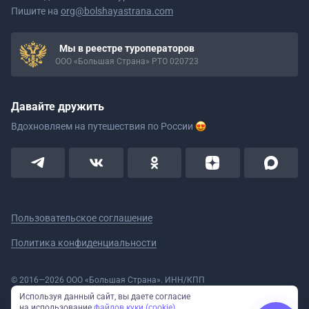
Пишите на
org@bolshayastrana.com
Мы в реестре туроператоров
ООО «Большая Страна» РТО 020723
Давайте дружить
Вдохновляем на путешествия
по России
Пользовательское соглашение
Политика конфиденциальности
© 2016—2026 ООО «Большая Страна». ИНН/КПП
5908078160/590801001 ОГРН 1185958020533
Используя данный сайт, вы даете согласие
Номер в реестре Роскомнадзора № 59-18-006319 (Приказ № 321 от
на использование
файлов куки (cookie)