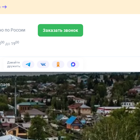
е
но по России
Заказать звонок
00
00
8
до
19
Давайте
дружить:
апаев