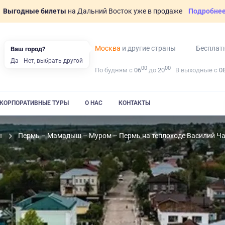
Выгодные билеты
на Дальний Восток уже в продаже
Подробне
Москва
и другие страны
Бесплат
Ваш город?
Да
Нет, выбрать другой
00
00
По будням с
06
до
20
В выходные с
0
КОРПОРАТИВНЫЕ ТУРЫ
О НАС
КОНТАКТЫ
ы
Пермь – Мамадыш – Муром – Пермь на теплоходе Василий Ч