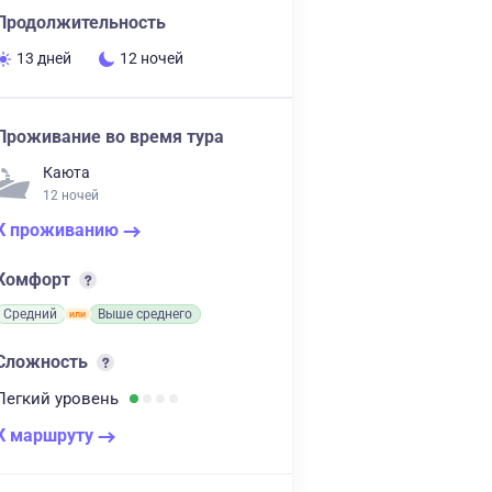
Продолжительность
13 дней
12 ночей
Проживание во время тура
Каюта
12 ночей
К проживанию
Комфорт
Средний
Выше среднего
Сложность
Легкий
уровень
К маршруту