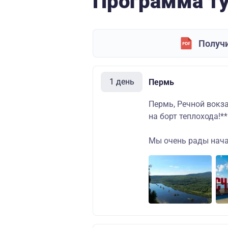
Программа т
Получи
1 день
Пермь
Пермь, Речной вокза
на борт теплохода!**
Мы очень рады начат