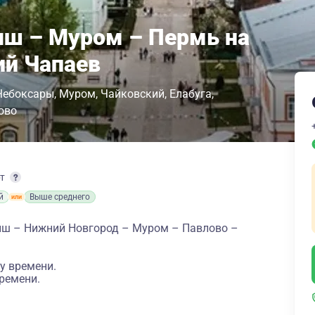
ш – Муром – Пермь на
ий Чапаев
Чебоксары
Муром
Чайковский
Елабуга
ово
рт
й
Выше среднего
ш – Нижний Новгород – Муром – Павлово –
у времени.
ремени.