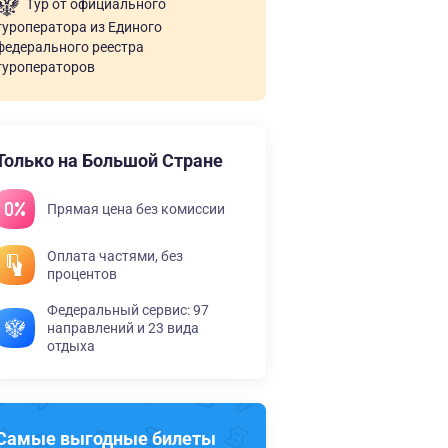
Тур от официального
туроператора из Единого
федерального реестра
туроператоров
Только на Большой Стране
Прямая цена без комиссии
Оплата частями, без
процентов
Федеральный сервис: 97
направлений и 23 вида
отдыха
Самые выгодные билеты