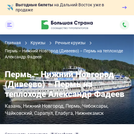
Выгодные билеты
на Дальний Восток уже в
продаже
Главная
Круизы
Речные круизы
Пермь – Нижний Новгород (Дивеево) – Пермь на теплоходе
Александр Фадеев
Пермь – Нижний Новгород
(Дивеево) – Пермь на
теплоходе Александр Фадеев
Казань
Нижний Новгород
Пермь
Чебоксары
Чайковский
Сарапул
Елабуга
Нижнекамск