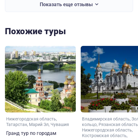
Показать еще отзывы
Похожие туры
Нижегородская область
Владимирская область
Зо
Татарстан
Марий Эл
Чувашия
кольцо
Рязанская область
Нижегородская область
Гранд тур по городам
Костромская область