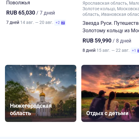
Поволжья
Ярославская область
Мал
Золотое кольцо
Московск
RUB 65,030
/ 7 дней
область
Ивановская обла
7 дней
14 авг. — 20 авг.
Звезда Руси. Путешеств
+2
Золотому кольцу из М
RUB 59,990
/ 8 дней
8 дней
15 авг. — 22 авг.
+1
Нижегородская
область
Отдых с детьми