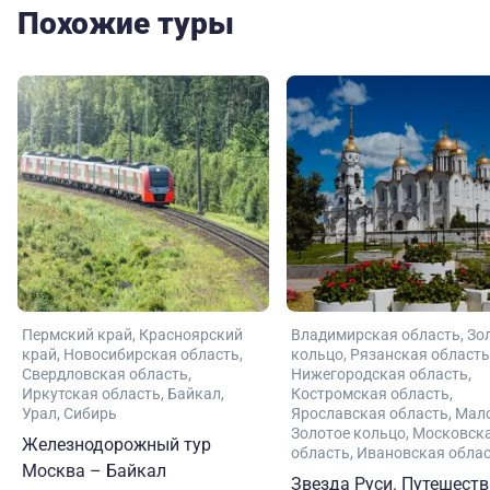
Похожие туры
Пермский край
Красноярский
Владимирская область
Зо
край
Новосибирская область
кольцо
Рязанская область
Свердловская область
Нижегородская область
Иркутская область
Байкал
Костромская область
Урал
Сибирь
Ярославская область
Мал
Золотое кольцо
Московск
Железнодорожный тур
область
Ивановская обла
Москва – Байкал
Звезда Руси. Путешеств