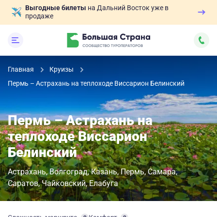
Выгодные билеты
на Дальний Восток уже в
продаже
Главная
Круизы
Пермь – Астрахань на теплоходе Виссарион Белинский
Пермь – Астрахань на
теплоходе Виссарион
Белинский
Астрахань
Волгоград
Казань
Пермь
Самара
Саратов
Чайковский
Елабуга