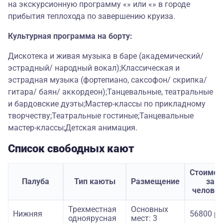
на экскурсионную программу «» или «» в городе
прибытия теплохода по завершению круиза.
Культурная программа на борту:
Дискотека и живая музыка в баре (академический/
эстрадный/ народный вокал);Классическая и
эстрадная музыка (фортепиано, саксофон/ скрипка/
гитара/ баян/ аккордеон);Танцевальные, театральные
и бардовские дуэты;Мастер-классы по прикладному
творчеству;Театральные гостиные;Танцевальные
мастер-классы;Детская анимация.
Список свободных кают
Стоимос
Палуба
Тип каюты
Размещение
за
челове
Трехместная
Основных
Нижняя
56800 ру
одноярусная
мест: 3