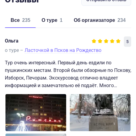
Все
235
о туре
1
об организаторе
234
Ольга
5
о туре –
Ласточкой в Псков на Рождество
Тур очень интересный. Первый день ездили по
пушкинских местам. Второй были обзорные по Пскову,
Изборск, Печорам. Экскурсовод отлично владеет
информацией и замечательно её подаёт. Много
интересных фактов, про которые мы даже не
слышали. Подвела гостиница Рижская. Мы попали в
мороз до - 26. Просто замёрзли в номере. Спасибо
организаторам тура!