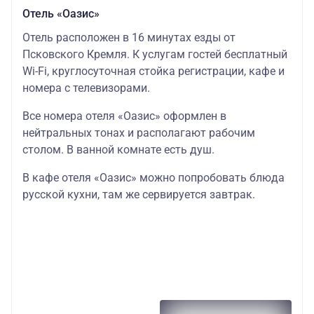
набережная
16 540
21 290
440
390
Отель «Оазис»
3**
Отель расположен в 16 минутах езды от
Двор
Псковского Кремля. К услугам гостей бесплатный
Подзноева
Wi-Fi, круглосуточная стойка регистрации, кафе и
23
31
3**
17 790
23 040
номера с телевизорами.
190
900
Бизнес
Все номера отеля «Оазис» оформлен в
корпус
нейтральных тонах и располагают рабочим
столом. В ванной комнате есть душ.
Двор
Подзноева
В кафе отеля «Оазис» можно попробовать блюда
26
37
4**
18 420
26 170
русской кухни, там же сервируется завтрак.
320
970
Главный
корпус
Покровский
24
34
17 140
24 790
4**
940
120
OLD ESTATE
30
44
20 190
30 040
4**
190
310