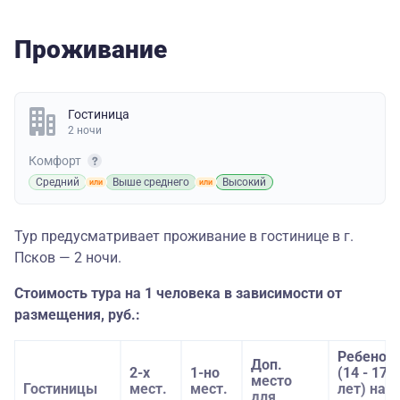
Проживание
Гостиница
2 ночи
Комфорт
Средний
Выше среднего
Высокий
Тур предусматривает проживание в гостинице в г.
Псков — 2 ночи.
Стоимость тура на 1 человека в зависимости от
размещения, руб.:
Ребенок
Доп.
2-х
1-но
(14 - 17
место
Гостиницы
мест.
мест.
лет) на
для