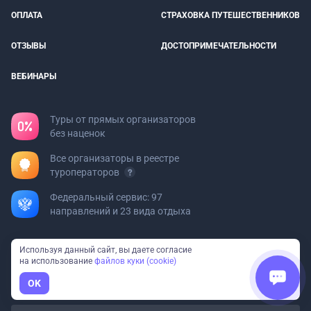
ОПЛАТА
СТРАХОВКА ПУТЕШЕСТВЕННИКОВ
ОТЗЫВЫ
ДОСТОПРИМЕЧАТЕЛЬНОСТИ
ВЕБИНАРЫ
Туры от прямых организаторов
без наценок
Все организаторы в реестре
туроператоров
Федеральный сервис: 97
направлений и 23 вида отдыха
Турфирмам
Используя данный сайт, вы даете согласие
на использование
файлов куки (cookie)
Хотите добавить свой тур?
Пишите на
org@bolshayastrana.com
OK