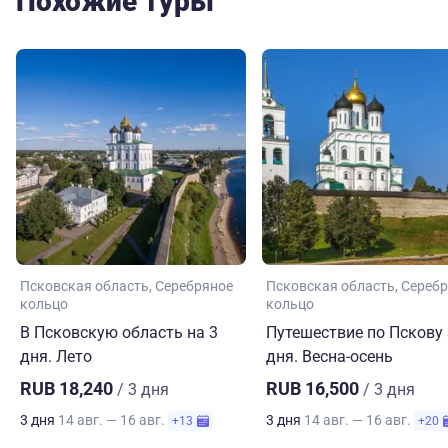
Похожие туры
Псковская область
Серебряное
Псковская область
Серебр
кольцо
кольцо
В Псковскую область на 3
Путешествие по Пскову 
дня. Лето
дня. Весна-осень
RUB 18,240
RUB 16,500
/ 3 дня
/ 3 дня
3 дня
14 авг. — 16 авг.
3 дня
14 авг. — 16 авг.
+13
+20