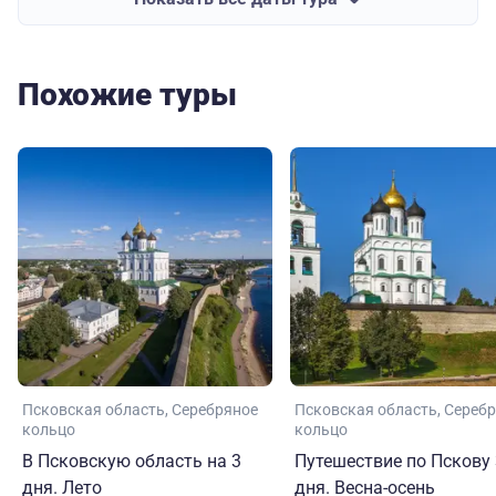
Похожие туры
Псковская область
Серебряное
Псковская область
Серебр
кольцо
кольцо
В Псковскую область на 3
Путешествие по Пскову 
дня. Лето
дня. Весна-осень