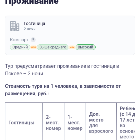
Проживание
Гостиница
2 ночи
Комфорт
Средний
Выше среднего
Высокий
Тур предусматривает проживание в гостинице в
Пскове – 2 ночи.
Стоимость тура на 1 человека, в зависимости от
размещения, руб.:
Ребенок
Доп.
(с 14 до
2-
1-
место
17 лет)
Гостиницы
мест.
мест.
для
на
номер
номер
взрослого
основно
место