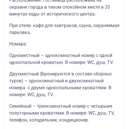
Расположение: Гостиница расположена на
18 140
24 840
4**
040
670
окраине города в тихом спокойном месте в 20
минутах езды от исторического центра.
OLD ESTATE
31
46
21 730
31 530
4**
730
730
При отеле: кафе для завтраков, сауна, охраняемая
парковка.
Номера:
Одноместный – однокомнатный номер с одной
односпальной кроватью. В номере: WC, душ, TV.
Двухместный (Бронируются в составе сборных
туров) – однокомнатный и двухкомнатный
номера с двумя односпальными кроватями. В
номере: WC, душ, TV.
Семейный – трехкомнатный номер с четырьмя
полуторными кроватями. В номере: WC, душ, TV,
телефон, холодильник, кондиционер.