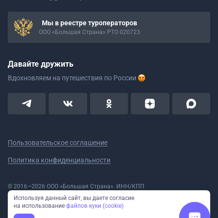
Мы в реестре туроператоров
ООО «Большая Страна» РТО 020723
Давайте дружить
Вдохновляем на путешествия
по России
Пользовательское соглашение
Политика конфиденциальности
© 2016—2026 ООО «Большая Страна». ИНН/КПП
5908078160/590801001 ОГРН 1185958020533
Используя данный сайт, вы даете согласие
Номер в реестре Роскомнадзора № 59-18-006319 (Приказ № 321 от
на использование
файлов куки (cookie)
11.10.2018)
Полное или частичное копирование изображений и текстов возможно