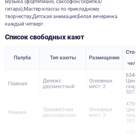
музыка (фортепиано, саксофон/скрипка/
гитара);Мастер-классы по прикладному
творчеству;Детская анимация;Белая вечеринка
каждый четверг.
Список свободных кают
Стои
Палуба
Тип каюты
Размещение
з
чело
63400
Делюкс
Основных
Цена 
Главная
двухместный
мест: 2
скидк
50720
47900
Трехместная
Основных
Цена 
Нижняя
двухъярусная
мест: 3
скидк
38320
59900
Основных
Цена 