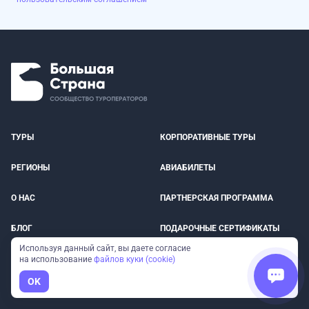
ТУРЫ
КОРПОРАТИВНЫЕ ТУРЫ
РЕГИОНЫ
АВИАБИЛЕТЫ
О НАС
ПАРТНЕРСКАЯ ПРОГРАММА
БЛОГ
ПОДАРОЧНЫЕ СЕРТИФИКАТЫ
Используя данный сайт, вы даете согласие
КОНТАКТЫ
МЫ В СМИ
на использование
файлов куки (cookie)
OK
ОПЛАТА
СТРАХОВКА ПУТЕШЕСТВЕННИКОВ