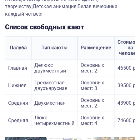
творчеству;Детская анимация;Белая вечеринка
каждый четверг.
Список свободных кают
Стоимос
Палуба
Тип каюты
Размещение
за
человек
Делюкс
Основных
Главная
46500 руб
двухместный
мест: 2
Трехместная
Основных
Нижняя
39500 руб
двухъярусная
мест: 3
Основных
Средняя
Двухместная
43900 руб
мест: 2
Люкс
Основных
Средняя
74600 руб
четырехместный
мест: 4