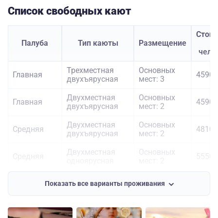
Список свободных кают
Стои
Палуба
Тип каюты
Размещение
з
чело
Трехместная
Основных
Главная
45900
двухъярусная
мест: 3
Двухместная
Основных
Главная
45900
двухъярусная
мест: 2
Двухместная
Основных
Средняя
48100
двухъярусная
мест: 2
Двухместная
Основных
Средняя
55500
одноярусная
мест: 2
Двухместная
Основных
Шлюпочная
50200
Показать все варианты проживания
двухъярусная
мест: 2
Двухместная
Основных
Шлюпочная
57700
одноярусная
мест: 2