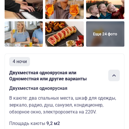
Основных
Шлюпочная
Одноместная
67800
мест: 1
Люкс
Основных
Шлюпочная
77400
четырехместный
мест: 4
Еще 24 фото
4 ночи
Двухместная одноярусная или
Одноместная или другие варианты
Двухместная одноярусная
В каюте: два спальных места, шкаф для одежды,
зеркало, радио, душ, санузел, кондиционер,
обзорное окно, электророзетка на 220V.
Площадь каюты
9,2 м2