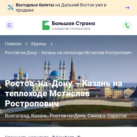
Выгодные билеты
на Дальний Восток уже в
продаже
Главная
Круизы
Ростов-на-Дону – Казань на теплоходе Мстислав Ростропович
Ростов-на-Дону – Казань на
теплоходе Мстислав
Ростропович
Волгоград
Казань
Ростов-на-Дону
Самара
Саратов