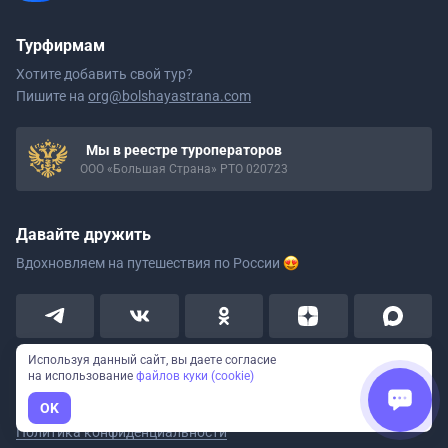
Турфирмам
Хотите добавить свой тур?
Пишите на
org@bolshayastrana.com
Мы в реестре туроператоров
ООО «Большая Страна» РТО 020723
Давайте дружить
Вдохновляем на путешествия
по России
Используя данный сайт, вы даете согласие
на использование
файлов куки (cookie)
Пользовательское соглашение
OK
Политика конфиденциальности