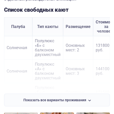
Список свободных кают
Стоимос
Палуба
Тип каюты
Размещение
за
человек
Полулюкс
«Б» с
Основных
131800
Солнечная
балконом
мест: 2
руб.
двухместный
Полулюкс
«А» с
Основных
144100
Солнечная
балконом
мест: 3
руб.
двухместный
Полулюкс
«Б» с
Основных
121500
Средняя
балконом
мест: 2
руб.
Показать все варианты проживания
двухместный
Полулюкс