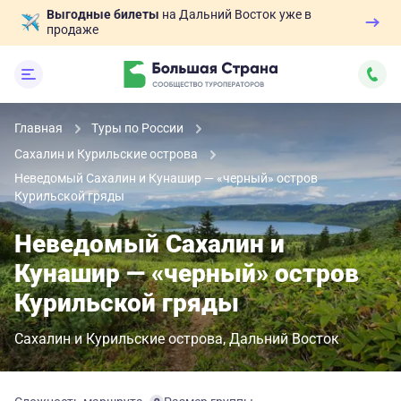
Выгодные билеты
на Дальний Восток уже в
продаже
Главная
Туры по России
Сахалин и Курильские острова
Неведомый Сахалин и Кунашир — «черный» остров
Курильской гряды
Неведомый Сахалин и
Кунашир — «черный» остров
Курильской гряды
Сахалин и Курильские острова
Дальний Восток