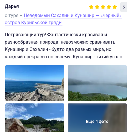
Дарья
5
о туре –
Неведомый Сахалин и Кунашир — «черный»
остров Курильской гряды
Потрясающий тур! Фантастически красивая и
разнообразная природа: невозможно сравнивать
Кунашир и Сахалин - будто два разных мира, но
каждый прекрасен по-своему! Кунашир - тихий уголок
для тех, кто любит природу и тесное взаимодействие с
ней. В туре подобраны экскурсии по самым
интересным и ярким местам: вулканы Менделеева и
Головина, морская прогулка к острову Рогачева, и,
конечно, мыс Столбчатый. На Сахалине - маяк Анива и
бухта Буссе. Отдельного слова заслуживает Тихий
океан - масштабы завораживают!
Еще 4 фото