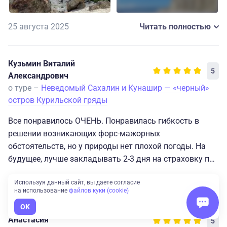
25 августа 2025
Читать полностью
Кузьмин Виталий
5
Александрович
о туре –
Неведомый Сахалин и Кунашир — «черный»
остров Курильской гряды
Все понравилось ОЧЕНЬ. Понравилась гибкость в
решении возникающих форс-мажорных
обстоятельств, но у природы нет плохой погоды. На
будущее, лучше закладывать 2-3 дня на страховку при
посещении Курил. Гиды - все очень хорошие ребята,
24 июля 2023
Читать полностью
Используя данный сайт, вы даете согласие
отдельное спасибо Сергею (Курилы), Ольге (Сахалин).
на использование
файлов куки (cookie)
Очень рекомендую в туре добавить/заказывать 1
OK
день рыбалки на Охотском море. Впечатлений море,
Анастасия
5
фотографий много. По впечатлениям Сахалин +