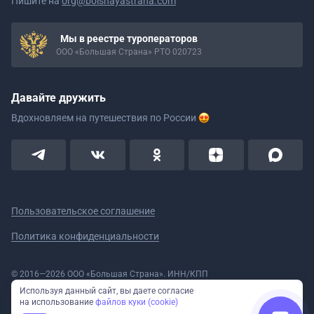
Пишите на
org@bolshayastrana.com
Мы в реестре туроператоров
ООО «Большая Страна» РТО 020723
Давайте дружить
Вдохновляем на путешествия
по России
Пользовательское соглашение
Политика конфиденциальности
© 2016—2026 ООО «Большая Страна». ИНН/КПП
5908078160/590801001 ОГРН 1185958020533
Используя данный сайт, вы даете согласие
Номер в реестре Роскомнадзора № 59-18-006319 (Приказ № 321 от
на использование
файлов куки (cookie)
11.10.2018)