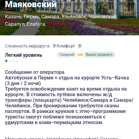
Маяковский
Казань
Пермь
Самара
Ульяновск
Чайковский
Сарапул
Елабуга
Сложность маршрута
Комфорт
Легкий
уровень
Средний
Выше среднего
Сообщение от оператора
Автобусная в Перми + отдых на курорте Усть–Качка
(3 дня / 2 ночи)
Требуется освобождение кают на время отдыха на
курорте. В стоимость путёвок включены ж/д
трансферы (плацкарта) Челябинск/Самара и Самара/
Челябинск. При бронировании требуются сканы
паспортов. В рамках круизов с этно–программами
туристы смогут поближе познакомиться с
удмуртским и коми–пермяцким этносом.