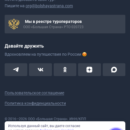
Пишите на
org@bolshayastrana.com
Мы в реестре туроператоров
ООО «Большая Страна» РТО 020723
Давайте дружить
Вдохновляем на путешествия
по России
Пользовательское соглашение
Политика конфиденциальности
© 2016—2026 ООО «Большая Страна». ИНН/КПП
5908078160/590801001 ОГРН 1185958020533
Используя данный сайт, вы даете согласие
Номер в реестре Роскомнадзора № 59-18-006319 (Приказ № 321 от