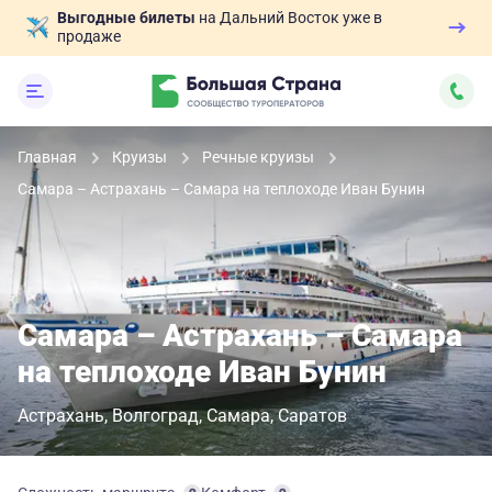
Выгодные билеты
на Дальний Восток уже в
продаже
Главная
Круизы
Речные круизы
Самара – Астрахань – Самара на теплоходе Иван Бунин
Самара – Астрахань – Самара
на теплоходе Иван Бунин
Астрахань
Волгоград
Самара
Саратов