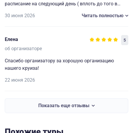
расписание на следующий день ( вплоть до того в
какой автобус садиться на экскурсию), всегда
30 июня 2026
Читать полностью
работающие наушники для экскурсий и т. д. Мелочи,
которые делают путешествие комфортным, приятным
и запоминающимся. Огромная благодарность
Елена
5
капитану и всему составу за прекрасно
организованный отдых.🥰
об организаторе
Спасибо организатору за хорошую организацию
нашего круиза!
22 июня 2026
Показать еще отзывы
Похожие туры