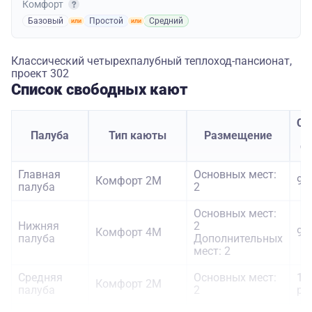
Комфорт
Базовый
Простой
Средний
Классический четырехпалубный теплоход-пансионат,
проект 302
Список свободных кают
Ст
Палуба
Тип каюты
Размещение
ч
Главная
Основных мест:
Комфорт 2M
98
палуба
2
Основных мест:
Нижняя
2
Комфорт 4M
91
палуба
Дополнительных
мест: 2
Средняя
Основных мест:
10
Комфорт 2M
палуба
2
ру