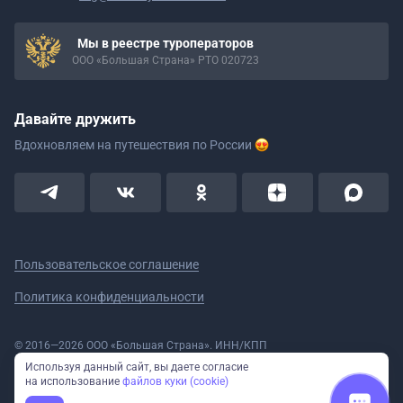
Мы в реестре туроператоров
ООО «Большая Страна» РТО 020723
Давайте дружить
Вдохновляем на путешествия
по России
Пользовательское соглашение
Политика конфиденциальности
© 2016—2026 ООО «Большая Страна». ИНН/КПП
5908078160/590801001 ОГРН 1185958020533
Используя данный сайт, вы даете согласие
Номер в реестре Роскомнадзора № 59-18-006319 (Приказ № 321 от
на использование
файлов куки (cookie)
11.10.2018)