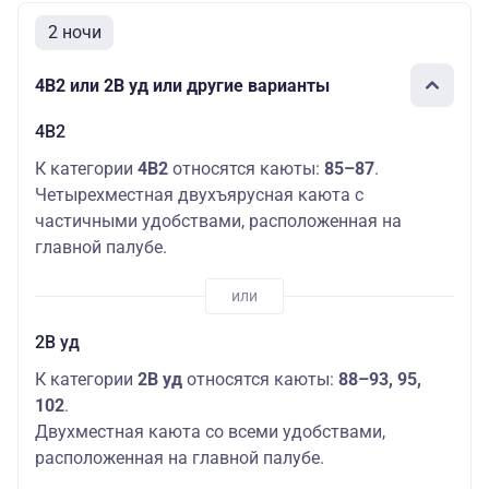
2 ночи
4В2 или 2В уд или другие варианты
4В2
К категории
4В2
относятся каюты:
85–87
.
Четырехместная двухъярусная каюта с
частичными удобствами, расположенная на
главной палубе.
2В уд
К категории
2В уд
относятся каюты:
88–93, 95,
102
.
Двухместная каюта со всеми удобствами,
расположенная на главной палубе.