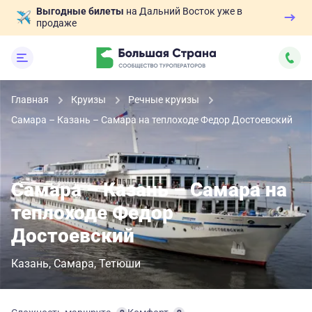
Выгодные билеты
на Дальний Восток уже в
продаже
Главная
Круизы
Речные круизы
Самара – Казань – Самара на теплоходе Федор Достоевский
Самара – Казань – Самара на
теплоходе Федор
Достоевский
Казань
Самара
Тетюши