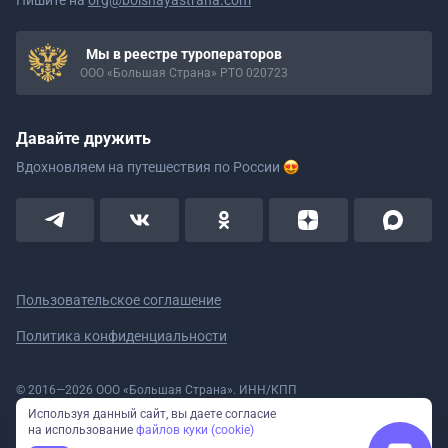
Мы в реестре туроператоров
ООО «Большая Страна» РТО 020723
Давайте дружить
Вдохновляем на путешествия
по России
Пользовательское соглашение
Политика конфиденциальности
© 2016—2026 ООО «Большая Страна». ИНН/КПП
5908078160/590801001 ОГРН 1185958020533
Используя данный сайт, вы даете согласие
Номер в реестре Роскомнадзора № 59-18-006319 (Приказ № 321 от
на использование
файлов куки (cookie)
11.10.2018)