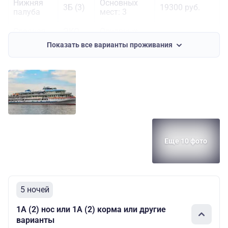
Нижняя
Основных
3Б (3)
19300 руб.
палуба
мест: 3
Средняя
ЭКО
Основных
21500 руб.
палуба
(2)
мест: 2
Показать все варианты проживания
Еще 10 фото
5 ночей
1А (2) нос или 1А (2) корма или другие
варианты