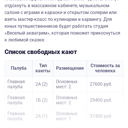
отдохнуть в массажном кабинете, музыкальном
салоне с играми и караоке и открытом солярии или
взять мастер-класс по кулинарии и карвингу. Для
юных путешественников будет работать студия
«Веселый аквагрим», которая поможет прикоснуться
к любимой сказке.
Список свободных кают
Тип
Стоимость за
Палуба
Размещение
каюты
человека
Главная
Основных
2А (2)
27600 руб.
палуба
мест: 2
Главная
Основных
1Б (2)
29400 руб.
палуба
мест: 2
Главная
Основных
2А (1)
37400 руб.
палуба
мест: 1