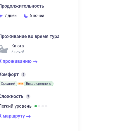
Продолжительность
7 дней
6 ночей
Проживание во время тура
Каюта
6 ночей
К проживанию
Комфорт
Средний
Выше среднего
Сложность
Легкий
уровень
К маршруту