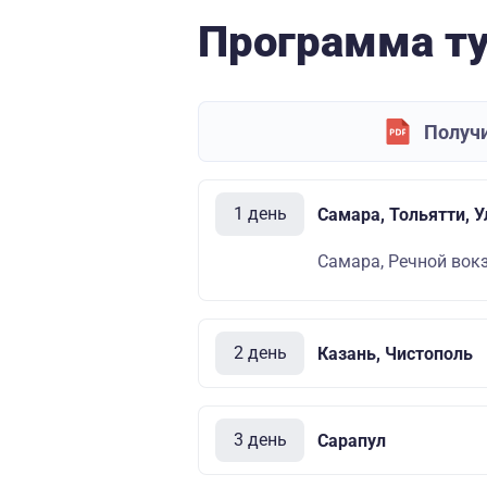
Программа т
Получи
1 день
Самара, Тольятти, 
Самара, Речной вокза
2 день
Казань, Чистополь
3 день
Сарапул