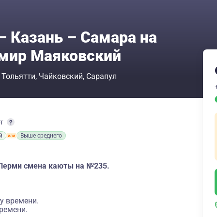
– Казань – Самара на
имир Маяковский
Тольятти
Чайковский
Сарапул
рт
й
Выше среднего
Перми смена каюты на №235.
у времени.
ремени.