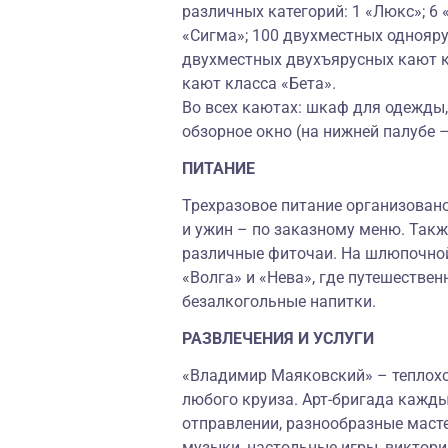
различных категорий: 1 «Люкс»; 6
«Сигма»; 100 двухместных однояру
двухместных двухъярусных кают к
кают класса «Бета».
Во всех каютах: шкаф для одежды, 
обзорное окно (на нижней палубе 
ПИТАНИЕ
Трехразовое питание организовано
и ужин – по заказному меню. Так
различные фиточаи. На шлюпочной
«Волга» и «Нева», где путешествен
безалкогольные напитки.
РАЗВЛЕЧЕНИЯ И УСЛУГИ
«Владимир Маяковский» – теплоход
любого круиза. Арт-бригада кажды
отправлении, разнообразные масте
музыки, настольные игры, виктори