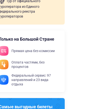
Тур от официального
туроператора из Единого
федерального реестра
туроператоров
Только на Большой Стране
Прямая цена без комиссии
Оплата частями, без
процентов
Федеральный сервис: 97
направлений и 23 вида
отдыха
Самые выгодные билеты