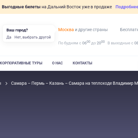
Выгодные билеты
на Дальний Восток уже в продаже
Подробне
Москва
и другие страны
Бесплат
Ваш город?
Да
Нет, выбрать другой
00
00
По будням с
06
до
20
В выходные с
0
КОРПОРАТИВНЫЕ ТУРЫ
О НАС
КОНТАКТЫ
ы
Самара – Пермь – Казань – Самара на теплоходе Владимир 