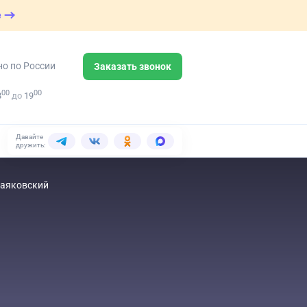
е
но по России
Заказать звонок
00
00
8
до
19
Давайте
дружить:
Маяковский