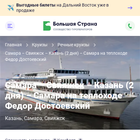
Выгодные билеты
на Дальний Восток уже в
продаже
Главная
Круизы
Речные круизы
Самара – Свияжск – Казань (2 дня) – Самара на теплоходе
Федор Достоевский
Самара – Свияжск – Казань (2
дня) – Самара на теплоходе
Федор Достоевский
Казань
Самара
Свияжск