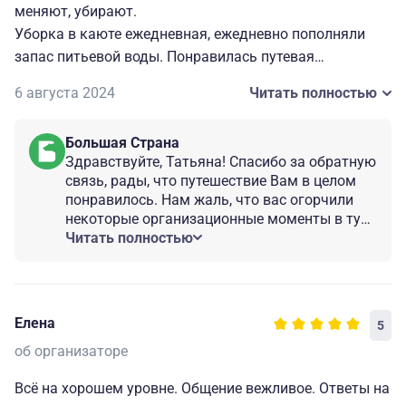
меняют, убирают.
Уборка в каюте ежедневная, ежедневно пополняли
запас питьевой воды. Понравилась путевая
информация по ходу теплохода.
6 августа 2024
Читать полностью
Плохо: Посадка на теплоход. Долго, очередь,
непонятно почему у кого-то досконально проверяют
Большая Страна
документы, у кого то даже паспорт не спрашивают.
Здравствуйте, Татьяна! Спасибо за обратную
На теплоходе показывали фильмы про Свияжск и
связь, рады, что путешествие Вам в целом
Золотую Орду, можно было включить еще фильмы
понравилось. Нам жаль, что вас огорчили
про Самару и Казань, т к экскурсия не понравилась.
некоторые организационные моменты в туре
Во время просмотра фильма желающих было больше
. Мы обязательно передадим Ваш отзыв
Читать полностью
нашим коллегам в регионе для улучшения
чем стульев.
качества организации в туре. Проведем
работу. Надеемся, что несмотря на эти
недочеты вы обратитесь к нам в будущем
Елена
5
для организации вашего следующего
об организаторе
путешествия по России!
Всё на хорошем уровне. Общение вежливое. Ответы на