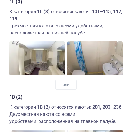
1Г (3)
К категории
1Г (3)
относятся каюты:
101–115, 117,
119
.
Трёхместная каюта со всеми удобствами,
расположенная на нижней палубе.
1В (2)
К категории
1В (2)
относятся каюты:
201, 203–236
.
Двухместная каюта со всеми
удобствами, расположенная на главной палубе.