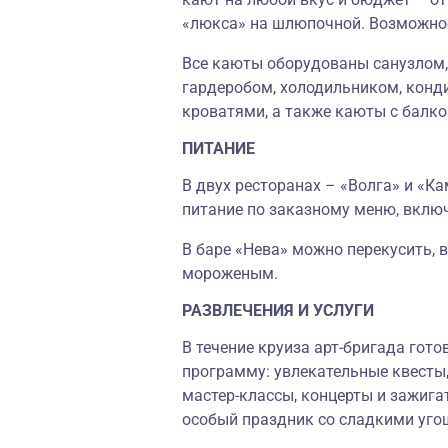
«люкса» на шлюпочной. Возможное
Все каюты оборудованы санузлом,
гардеробом, холодильником, конд
кроватями, а также каюты с балко
ПИТАНИЕ
В двух ресторанах
–
«
Волга
»
и
«
Ка
питание по заказному меню, вкл
В баре
«
Нева
»
можно перекусить, 
мороженым.
РАЗВЛЕЧЕНИЯ И УСЛУГИ
В течение круиза арт-бригада гот
программу: увлекательные квесты,
мастер-классы, концерты и зажига
особый праздник со сладкими уго