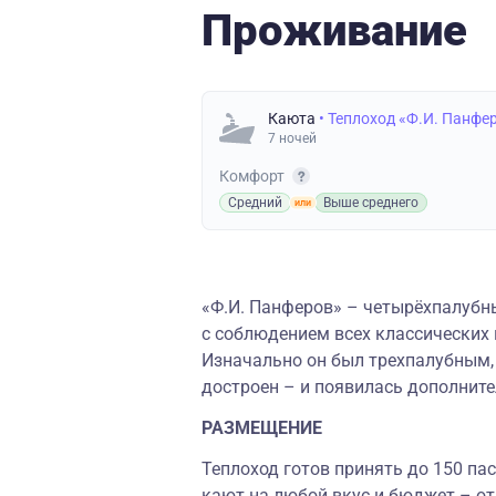
Проживание
Каюта
• Теплоход «Ф.И. Панфе
7 ночей
Комфорт
Средний
Выше среднего
«
Ф.И. Панферов
»
–
четырёхпалубны
с соблюдением всех классических
Изначально он был трехпалубным,
достроен
–
и появилась дополните
РАЗМЕЩЕНИЕ
Теплоход готов принять до 150 па
кают на любой вкус и бюджет – о