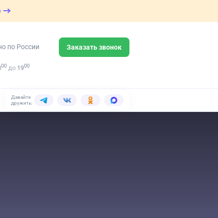
е
но по России
Заказать звонок
00
00
8
до
19
Давайте
дружить: