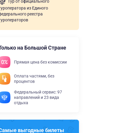
Тур от официального
туроператора из Единого
федерального реестра
туроператоров
Только на Большой Стране
Прямая цена без комиссии
Оплата частями, без
процентов
Федеральный сервис: 97
направлений и 23 вида
отдыха
Самые выгодные билеты