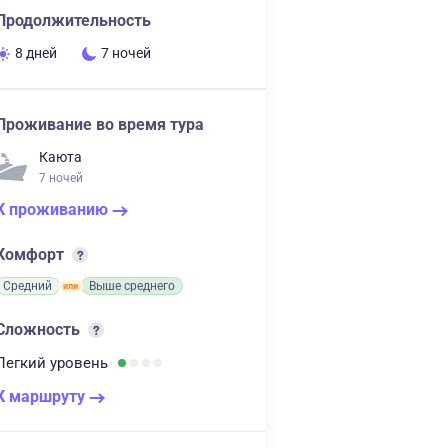
Продолжительность
8 дней
7 ночей
Проживание во время тура
Каюта
7 ночей
К проживанию
Комфорт
Средний
Выше среднего
Сложность
Легкий
уровень
К маршруту