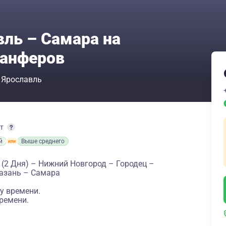
вль – Самара на
Панферов
Ярославль
рт
й
Выше среднего
(2 Дня) – Нижний Новгород – Городец –
азань – Самара
у времени.
ремени.