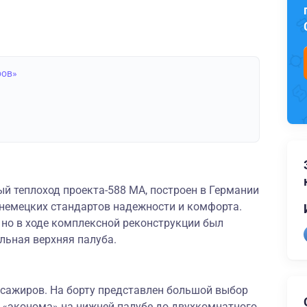
ров»
й теплоход проекта-588 МА, построен в Германии
 немецких стандартов надежности и комфорта.
 но в ходе комплексной реконструкции был
льная верхняя палуба.
ссажиров. На борту представлен большой выбор
т «эконома» на нижней палубе до двухкомнатного