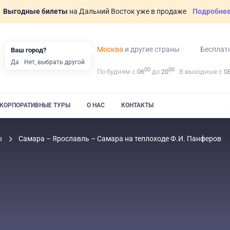
Выгодные билеты
на Дальний Восток уже в продаже
Подробне
Москва
и другие страны
Бесплат
Ваш город?
Да
Нет, выбрать другой
00
00
По будням с
06
до
20
В выходные с
0
КОРПОРАТИВНЫЕ ТУРЫ
О НАС
КОНТАКТЫ
ы
Самара – Ярославль – Самара на теплоходе Ф.И. Панферов