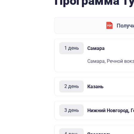
Программа т
Получи
1 день
Самара
Самара, Речной вокза
2 день
Казань
3 день
Нижний Новгород, Г