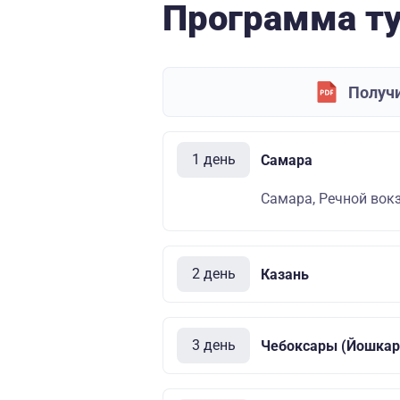
Программа т
Получи
1 день
Самара
Самара, Речной вокза
2 день
Казань
3 день
Чебоксары (Йошкар