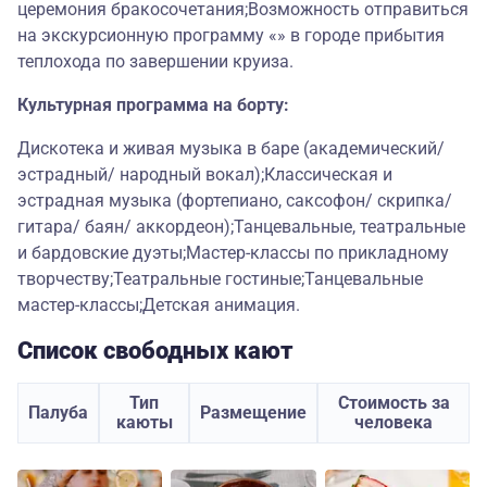
церемония бракосочетания;Возможность отправиться
на экскурсионную программу «» в городе прибытия
теплохода по завершении круиза.
Культурная программа на борту:
Дискотека и живая музыка в баре (академический/
эстрадный/ народный вокал);Классическая и
эстрадная музыка (фортепиано, саксофон/ скрипка/
гитара/ баян/ аккордеон);Танцевальные, театральные
и бардовские дуэты;Мастер-классы по прикладному
творчеству;Театральные гостиные;Танцевальные
мастер-классы;Детская анимация.
Список свободных кают
Тип
Стоимость за
Палуба
Размещение
каюты
человека