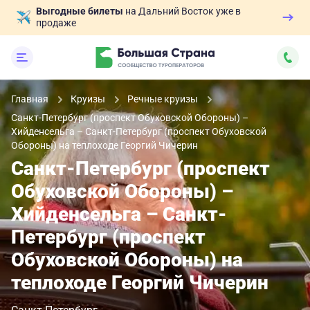
Выгодные билеты
на Дальний Восток уже в
продаже
Главная
Круизы
Речные круизы
Санкт-Петербург (проспект Обуховской Обороны) –
Хийденсельга – Санкт-Петербург (проспект Обуховской
Обороны) на теплоходе Георгий Чичерин
Санкт-Петербург (проспект
Обуховской Обороны) –
Хийденсельга – Санкт-
Петербург (проспект
Обуховской Обороны) на
теплоходе Георгий Чичерин