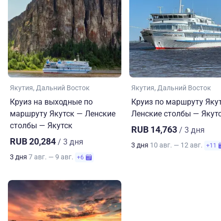
Якутия
Дальний Восток
Якутия
Дальний Восток
Круиз на выходные по
Круиз по маршруту Яку
маршруту Якутск — Ленские
Ленские столбы — Якут
столбы — Якутск
RUB 14,763
/ 3 дня
RUB 20,284
/ 3 дня
3 дня
10 авг. — 12 авг.
+11
3 дня
7 авг. — 9 авг.
+6