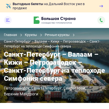
Выгодные билеты
на Дальний Восток уже в
продаже
Главная
Круизы
Речные круизы
Санкт-Петербург – Валаам – Кижи – Петрозаводск – Санкт-
Петербург на теплоходе Симфония севера
Санкт-Петербург – Валаам –
Кижи – Петрозаводск –
Санкт-Петербург на теплоходе
Симфония севера
Петрозаводск
Санкт-Петербург
Свирьстрой
Верхние Мандроги