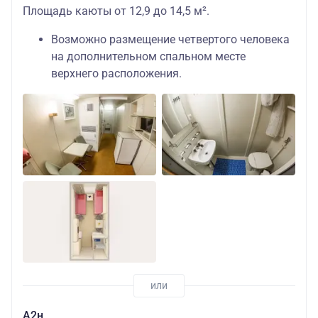
Площадь каюты от 12,9 до 14,5 м².
А1+
Шлюпочная
комфорт
Основных мест:
138590
палуба
с
1
руб.
Возможно размещение четвертого человека
балконом
на дополнительном спальном месте
верхнего расположения.
А2н