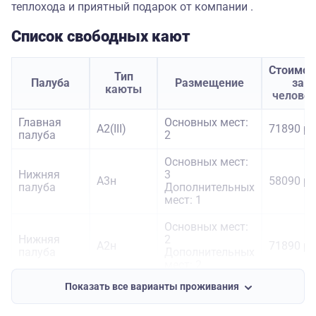
теплохода и приятный подарок от компании .
Список свободных кают
Стоимос
Тип
Палуба
Размещение
за
каюты
челове
Главная
Основных мест:
А2(III)
71890 ру
палуба
2
Основных мест:
Нижняя
3
А3н
58090 ру
палуба
Дополнительных
мест: 1
Основных мест:
Нижняя
2
А2н
71890 ру
палуба
Дополнительных
мест: 2
Показать все варианты проживания
Средняя
Основных мест:
А2(III)
71890 ру
палуба
2