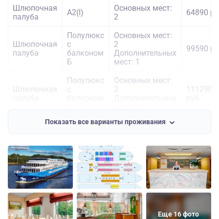
Шлюпочная
Основных мест:
А2(I)
64890 ру
палуба
2
Полулюкс
Основных мест:
Шлюпочная
с
2
99590 ру
палуба
балконом
Дополнительных
Б
мест: 1
Полулюкс
Основных мест:
Шлюпочная
с
2
111290
палуба
балконом
Дополнительных
руб.
А
мест: 2
Показать все варианты проживания
Еще 16 фото