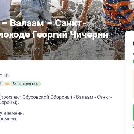
 – Валаам – Санкт-
лоходе Георгий Чичерин
рт
й
Выше среднего
(проспект Обуховской Обороны) - Валаам - Санкт-
бороны).
у времени.
ремени.