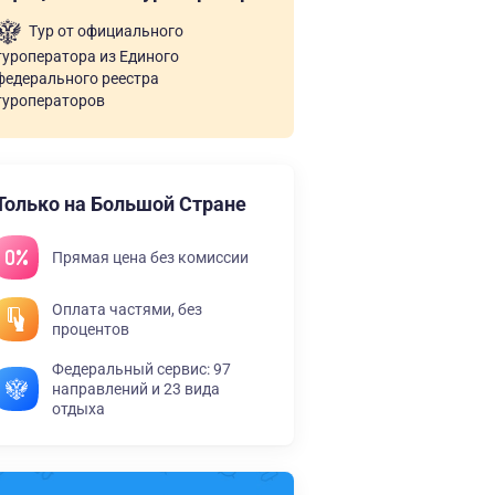
Тур от официального
туроператора из Единого
федерального реестра
туроператоров
Только на Большой Стране
Прямая цена без комиссии
Оплата частями, без
процентов
Федеральный сервис: 97
направлений и 23 вида
отдыха