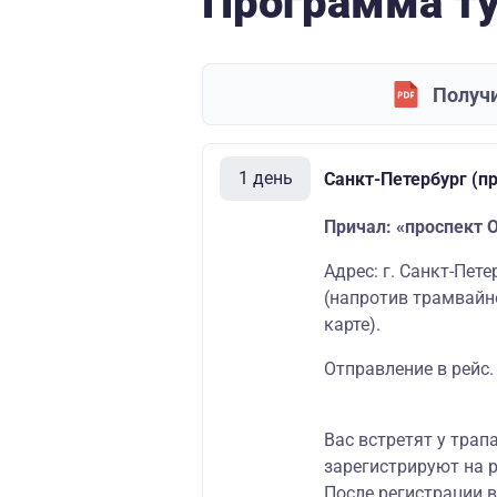
Программа т
Получи
1 день
Санкт-Петербург (п
Причал: «проспект 
Адрес: г. Санкт-Пет
(напротив трамвайн
карте
)
.
Отправление в рейс.
Вас встретят у трап
зарегистрируют на р
После регистрации 