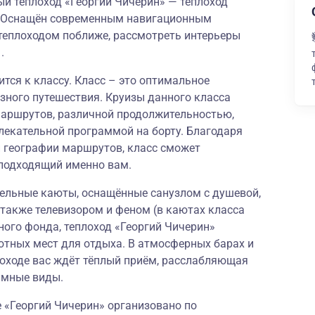
 теплоход «Георгий Чичерин» — теплоход
и. Оснащён современным навигационным
теплоходом поближе, рассмотреть интерьеры
.
тся к классу. Класс – это оптимальное
зного путешествия. Круизы данного класса
аршрутов, различной продолжительностью,
лекательной программой на борту. Благодаря
й географии маршрутов, класс сможет
подходящий именно вам.
ельные каюты, оснащённые санузлом с душевой,
также телевизором и феном (в каютах класса
ого фонда, теплоход «Георгий Чичерин»
ютных мест для отдыха. В атмосферных барах и
лоходе вас ждёт тёплый приём, расслабляющая
амные виды.
е «Георгий Чичерин» организовано по