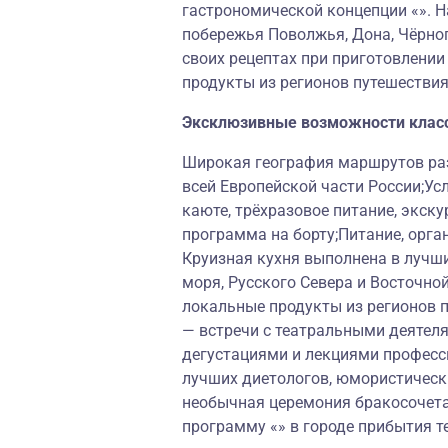
гастрономической концепции «». Н
побережья Поволжья, Дона, Чёрног
своих рецептах при приготовлени
продукты из регионов путешествия
Эксклюзивные возможности клас
Широкая география маршрутов раз
всей Европейской части России;Ус
каюте, трёхразовое питание, экску
программа на борту;Питание, орга
Круизная кухня выполнена в лучш
моря, Русского Севера и Восточно
локальные продукты из регионов 
— встречи с театральными деятеля
дегустациями и лекциями професс
лучших диетологов, юмористически
необычная церемония бракосочет
программу «» в городе прибытия т