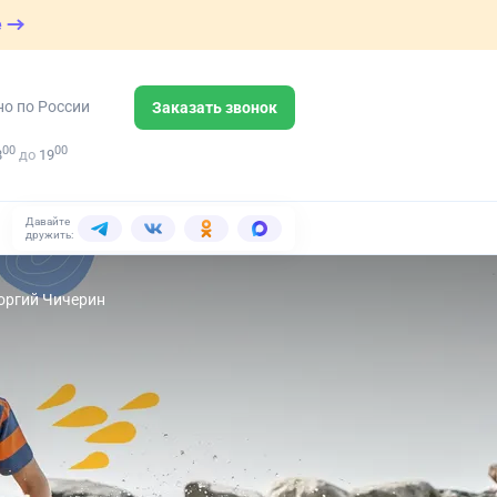
е
но по России
Заказать звонок
00
00
8
до
19
Давайте
дружить:
еоргий Чичерин