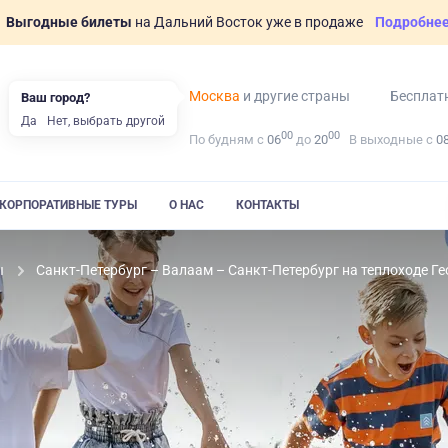
Выгодные билеты
на Дальний Восток уже в продаже
Подробне
Москва
и другие страны
Бесплат
Ваш город?
Да
Нет, выбрать другой
00
00
По будням с
06
до
20
В выходные с
0
КОРПОРАТИВНЫЕ ТУРЫ
О НАС
КОНТАКТЫ
ы
Санкт-Петербург – Валаам – Санкт-Петербург на теплоходе Г