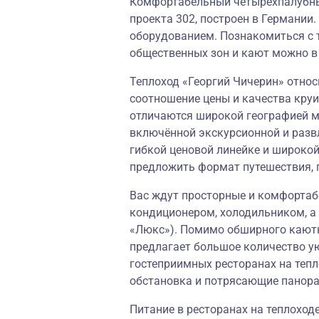
Комфортабельный четырёхпалубный
проекта 302, построен в Германи
оборудованием. Познакомиться с 
общественных зон и кают можно в 
Теплоход «Георгий Чичерин» относи
соотношение цены и качества круи
отличаются широкой географией м
включённой экскурсионной и разв
гибкой ценовой линейке и широко
предложить формат путешествия, 
Вас ждут просторные и комфортаб
кондиционером, холодильником, а 
«Люкс»). Помимо обширного каютн
предлагает большое количество у
гостеприимных ресторанах на теп
обстановка и потрясающие панор
Питание в ресторанах на теплоход