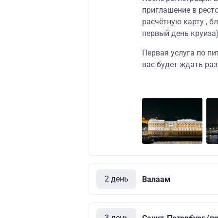
приглашение в ресто
расчётную карту , б
первый день круиза)
Первая услуга по пи
вас будет ждать ра
2 день
Валаам
3 день