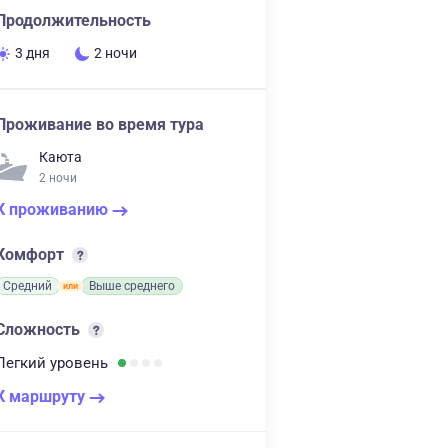
Продолжительность
3 дня
2 ночи
Проживание во время тура
Каюта
2 ночи
К проживанию
Комфорт
Средний
Выше среднего
Сложность
Легкий
уровень
К маршруту