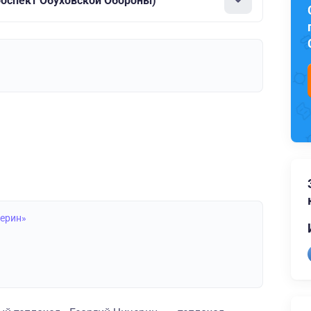
роспект Обуховской Обороны)
черин»