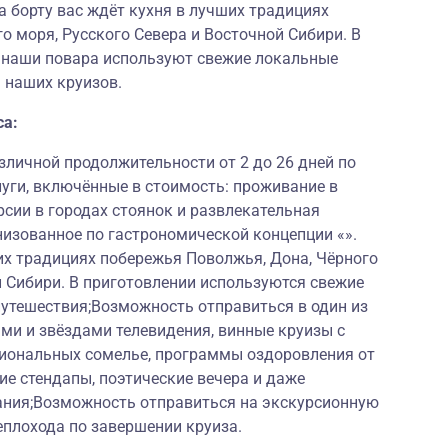
а борту вас ждёт кухня в лучших традициях
о моря, Русского Севера и Восточной Сибири. В
и наши повара используют свежие локальные
 наших круизов.
са:
личной продолжительности от 2 до 26 дней по
луги, включённые в стоимость: проживание в
рсии в городах стоянок и развлекательная
низованное по гастрономической концепции «».
их традициях побережья Поволжья, Дона, Чёрного
й Сибири. В приготовлении используются свежие
путешествия;Возможность отправиться в один из
ми и звёздами телевидения, винные круизы с
иональных сомелье, программы оздоровления от
е стендапы, поэтические вечера и даже
ания;Возможность отправиться на экскурсионную
еплохода по завершении круиза.