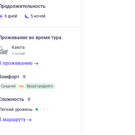
Продолжительность
6 дней
5 ночей
Проживание во время тура
Каюта
5 ночей
К проживанию
Комфорт
Средний
Выше среднего
Сложность
Легкий
уровень
К маршруту