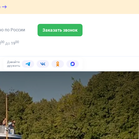
е
но по России
Заказать звонок
00
00
8
до
19
Давайте
дружить: