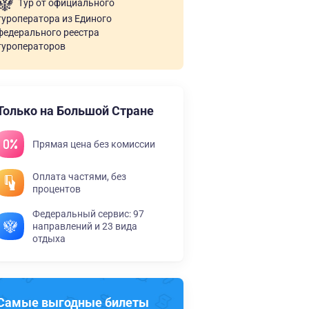
Тур от официального
туроператора из Единого
федерального реестра
туроператоров
Только на Большой Стране
Прямая цена без комиссии
Оплата частями, без
процентов
Федеральный сервис: 97
направлений и 23 вида
отдыха
Самые выгодные билеты