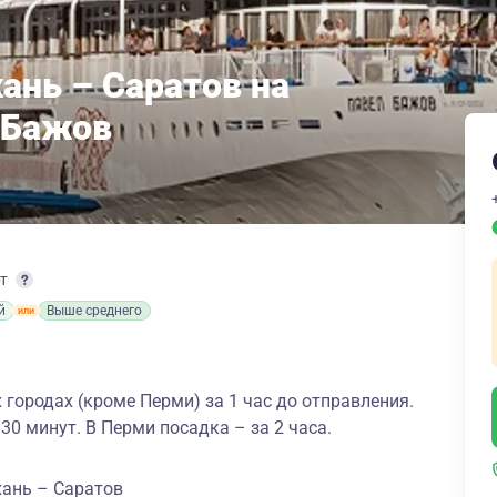
ань – Саратов на
 Бажов
рт
й
Выше среднего
 городах (кроме Перми) за 1 час до отправления.
 30 минут. В Перми посадка – за 2 часа.
хань – Саратов