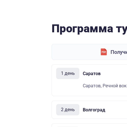
Программа т
Получи
1 день
Саратов
Саратов, Речной вок
2 день
Волгоград