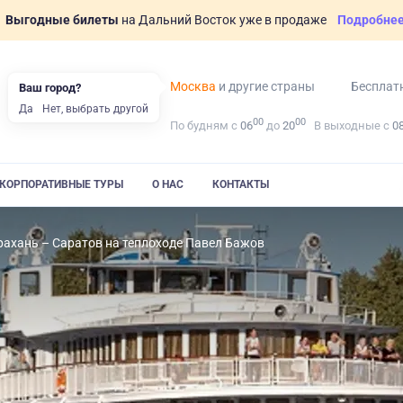
Выгодные билеты
на Дальний Восток уже в продаже
Подробне
Москва
и другие страны
Бесплат
Ваш город?
Да
Нет, выбрать другой
00
00
По будням с
06
до
20
В выходные с
0
КОРПОРАТИВНЫЕ ТУРЫ
О НАС
КОНТАКТЫ
рахань – Саратов на теплоходе Павел Бажов