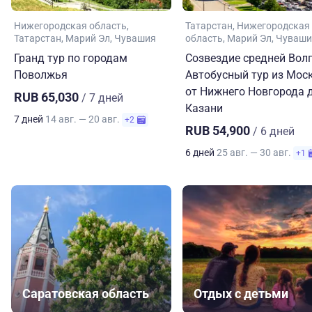
Нижегородская область
Татарстан
Нижегородская
Татарстан
Марий Эл
Чувашия
область
Марий Эл
Чуваши
Гранд тур по городам
Созвездие средней Волг
Поволжья
Автобусный тур из Мос
от Нижнего Новгорода 
RUB 65,030
/ 7 дней
Казани
7 дней
14 авг. — 20 авг.
+2
RUB 54,900
/ 6 дней
6 дней
25 авг. — 30 авг.
+1
Саратовская область
Отдых с детьми