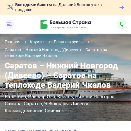
Выгодные билеты
на Дальний Восток уже в
продаже
Главная
Круизы
Речные круизы
Саратов – Нижний Новгород (Дивеево) – Саратов на
теплоходе Валерий Чкалов
Саратов – Нижний Новгород
(Дивеево) – Саратов на
теплоходе Валерий Чкалов
Балаково
Йошкар-Ола
Казань
Нижний Новгород
Самара
Саратов
Чебоксары
Дивеево
Козьмодемьянск
Свияжск