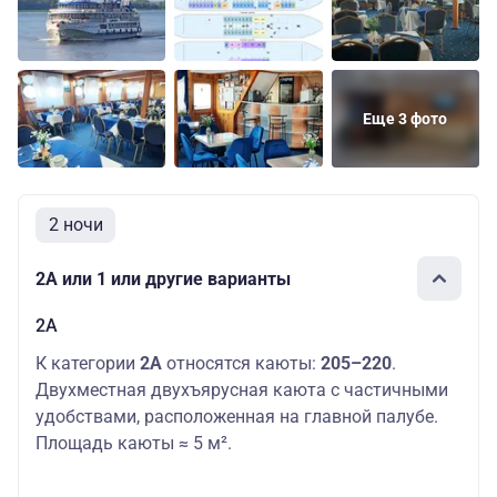
Основных мест:
Средняя
Омега
2
19000 руб.
палуба
фронт
Дополнительных
мест: 1
Еще 3 фото
2 ночи
2А или 1 или другие варианты
2А
К категории
2А
относятся каюты:
205–220
.
Двухместная двухъярусная каюта с частичными
удобствами, расположенная на главной палубе.
Площадь каюты ≈ 5 м².