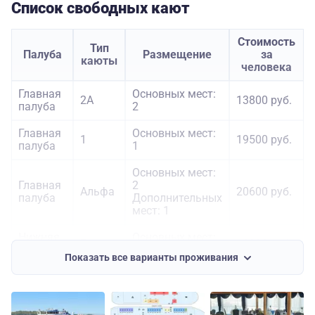
Список свободных кают
Стоимость
Тип
Палуба
Размещение
за
каюты
человека
Главная
Основных мест:
2А
13800 руб.
палуба
2
Главная
Основных мест:
1
19500 руб.
палуба
1
Основных мест:
Главная
2
Альфа
20600 руб.
палуба
Дополнительных
мест: 1
Нижняя
Основных мест:
Бета
18200 руб.
палуба
2
Показать все варианты проживания
Нижняя
Основных мест:
Сигма
22600 руб.
палуба
1