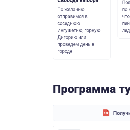
Свобода выбора
По
По желанию
по 
отправимся в
что
соседнюю
пей
Ингушетию, горную
лед
Дигорию или
проведем день в
городе
Программа т
Получи