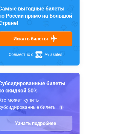
Самые выгодные билеты
по России прямо на Большой
Стране!
Искать билеты
Совместно с
Aviasales
Субсидированные билеты
со скидкой 50%
Кто может купить
субсидированные билеты
Узнать подробнее