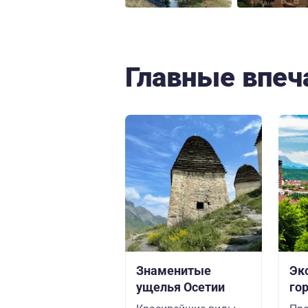
Главные впеч
Знаменитые
Эк
ущелья Осетии
го