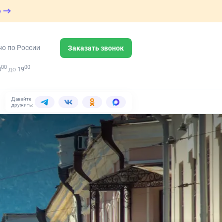
е
но по России
Заказать звонок
00
00
8
до
19
Давайте
дружить: