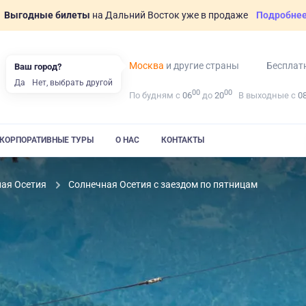
Выгодные билеты
на Дальний Восток уже в продаже
Подробне
Москва
и другие страны
Бесплат
Ваш город?
Да
Нет, выбрать другой
00
00
По будням с
06
до
20
В выходные с
0
КОРПОРАТИВНЫЕ ТУРЫ
О НАС
КОНТАКТЫ
ная Осетия
Солнечная Осетия с заездом по пятницам