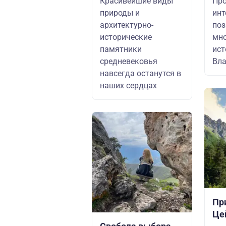
Красивейшие виды
Про
природы и
инт
архитектурно-
поз
исторические
мно
памятники
ист
средневековья
Вл
навсегда останутся в
наших сердцах
Пр
Це