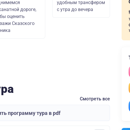
днимемся
удобным трансфером
канатной дороге,
с утра до вечера
бы оценить
зажи Сказского
ника
ура
Смотреть все
ть программу тура в pdf