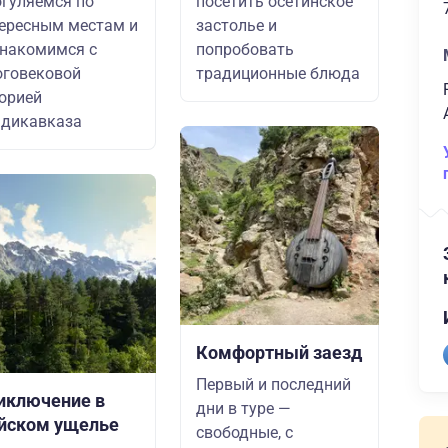
гуляемся по
посетить осетинское
ересным местам и
застолье и
накомимся с
попробовать
говековой
традиционные блюда
орией
адикавказа
Комфортный заезд
Первый и последний
иключение в
дни в туре —
йском ущелье
свободные, с