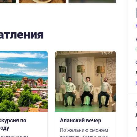
атления
скурсия по
Аланский вечер
роду
По желанию сможем