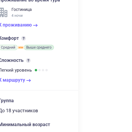
Гостиница
4 ночи
К проживанию
Комфорт
Средний
Выше среднего
Сложность
Легкий
уровень
К маршруту
Группа
до 18 участников
Минимальный возраст