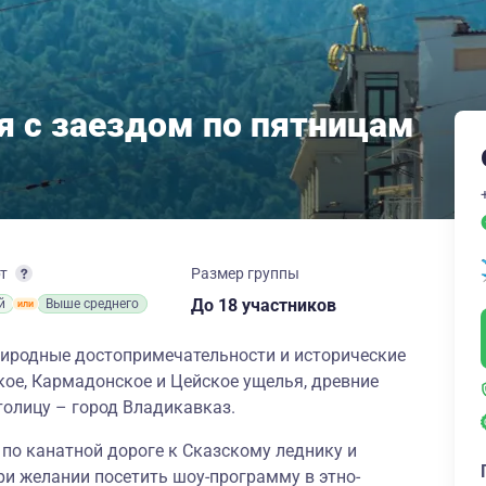
я с заездом по пятницам
рт
Размер группы
до 18 участников
й
Выше среднего
иродные достопримечательности и исторические
кое, Кармадонское и Цейское ущелья, древние
толицу – город Владикавказ.
 по канатной дороге к Сказскому леднику и
ри желании посетить
шоу-программу в этно-