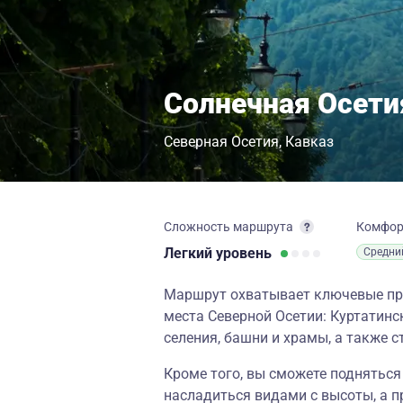
Солнечная Осети
Северная Осетия
Кавказ
Сложность маршрута
Комфо
Легкий
уровень
Средни
Маршрут охватывает ключевые пр
места Северной Осетии: Куртатинс
селения, башни и храмы, а также с
Кроме того, вы сможете подняться
насладиться видами с высоты, а п