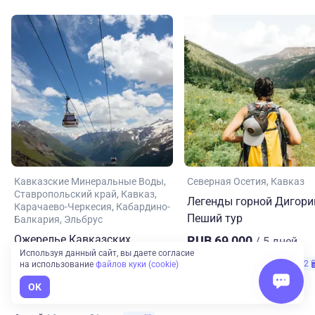
Кавказские Минеральные Воды
Северная Осетия
Кавказ
Ставропольский край
Кавказ
Легенды горной Дигори
Карачаево-Черкесия
Кабардино-
Пеший тур
Балкария
Эльбрус
Ожерелье Кавказских
RUB 69,000
/ 5 дней
Используя данный сайт, вы даете согласие
Минеральных Вод. Летне-
5 дней
15 авг. — 19 авг.
+2
на использование
файлов куки (cookie)
осеннее путешествие
OK
RUB 82,900
/ 6 дней