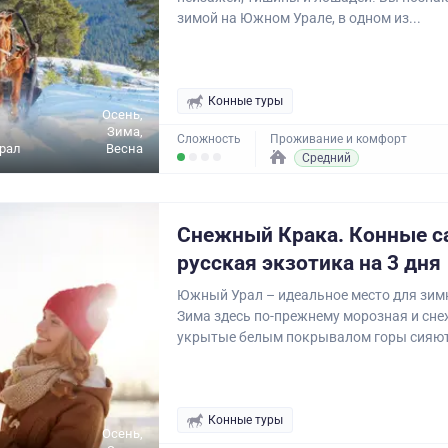
зимой на Южном Урале, в одном из...
Конные туры
Осень,
Зима,
Сложность
Проживание и комфорт
рал
Весна
Средний
Снежный Крака. Конные с
русская экзотика на 3 дня
Южный Урал – идеальное место для зим
Зима здесь по-прежнему морозная и сне
укрытые белым покрывалом горы сияют.
Конные туры
Осень,