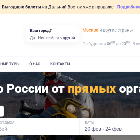
Выгодные билеты
на Дальний Восток уже в продаже
Подробне
Москва
и другие страны
Ваш город?
Да
Нет, выбрать другой
00
00
По будням с
06
до
20
В в
ВНЫЕ ТУРЫ
О НАС
КОНТАКТЫ
 России от
прямых
орг
 ОТДЫХА
ДАТЫ