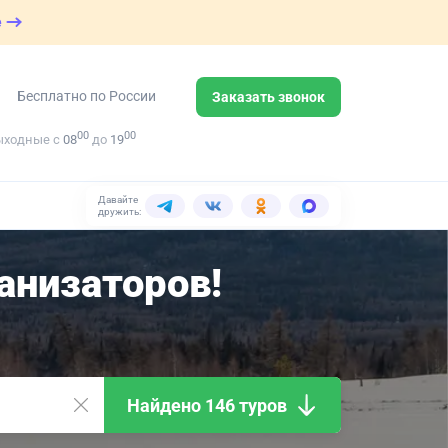
е
Бесплатно по России
Заказать звонок
00
00
ыходные с
08
до
19
Давайте
дружить:
анизаторов!
Найдено 146 туров