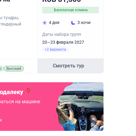
Бесплатная отмена
ы тундры,
4 дня
3 ночи
егендарный
Даты набора групп
20—23 февраля 2027
+2 варианта
Смотреть тур
о
Высокий
подалеку
аться на машине
и