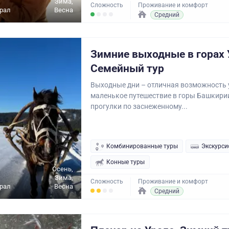
Зима,
Сложность
Проживание и комфорт
рал
Весна
Средний
Зимние выходные в горах 
Семейный тур
Выходные дни – отличная возможность 
маленькое путешествие в горы Башкири
прогулки по заснеженному...
Комбинированные туры
Экскурси
Конные туры
Осень,
Зима,
Сложность
Проживание и комфорт
рал
Весна
Средний