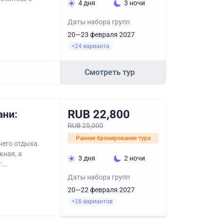
4 дня
3 ночи
Даты набора групп
20—23 февраля 2027
+24 варианта
Смотреть тур
RUB 22,800
ани:
RUB 25,000
Раннее бронирование тура
него отдыха.
жная, а
3 дня
2 ночи
..
Даты набора групп
20—22 февраля 2027
+16 вариантов