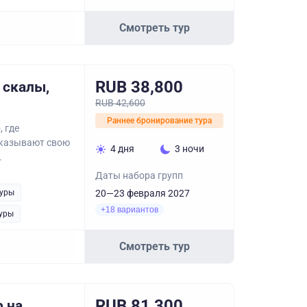
Смотреть тур
RUB 38,800
 скалы,
RUB 42,600
Раннее бронирование тура
, где
сказывают свою
4 дня
3 ночи
.
Даты набора групп
туры
20—23 февраля 2027
+18 вариантов
туры
Смотреть тур
RUB 81,300
р на