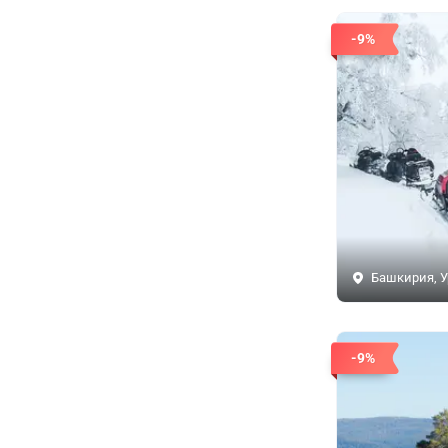
-9%
Башкирия, У
-9%