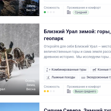
Зима,
Сложность
Проживание и комфорт
Весна
Средний
Близкий Урал зимой: горы,
геопарк
Откройте для себя Близкий Урал — место
величественные горы и сама земля рас
древнюю историю. Мы исследуем горы..
Комбинированные туры
Конные 
Лыжные походы
Экскурсионные 
Осень,
Зима,
Сложность
Проживание и комфорт
рал
Весна
Выше среднего
Сияние Севера. Зимний ту