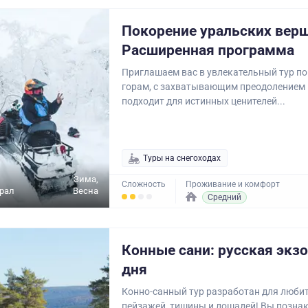
Покорение уральских вер
Расширенная программа
Приглашаем вас в увлекательный тур п
горам, с захватывающим преодолением 
подходит для истинных ценителей...
Туры на снегоходах
Зима,
Сложность
Проживание и комфорт
рал
Весна
Средний
Конные сани: русская экзо
дня
Конно-санный тур разработан для люби
пейзажей, тишины и лошадей! Вы познак