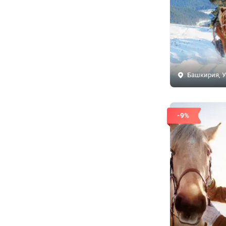
Башкирия, У
-9%