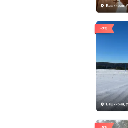
Башкирия, У
-7%
Башкирия, У
-9%