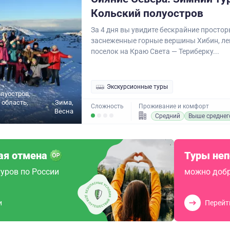
Кольский полуостров
За 4 дня вы увидите бескрайние простор
заснеженные горные вершины Хибин, л
поселок на Краю Света — Териберку...
Экскурсионные туры
луостров,
область,
Зима,
Сложность
Проживание и комфорт
Весна
Средний
Выше среднег
ая отмена
Туры не
уров по России
можно добр
и
Перейт