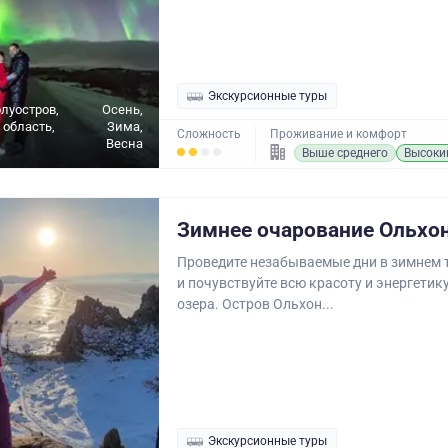
Экскурсионные туры
луостров,
Осень,
область,
Зима,
Сложность
Проживание и комфорт
Весна
Выше среднего
Высоки
Зимнее очарование Ольхо
Проведите незабываемые дни в зимнем 
и почувствуйте всю красоту и энергетик
озера. Остров Ольхон...
Экскурсионные туры