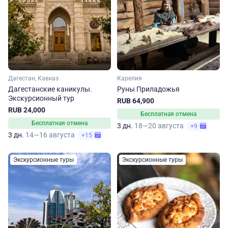
Дагестан, Кавказ
Карелия
Дагестанские каникулы.
Руны Приладожья
Экскурсионный тур
RUB 64,900
RUB 24,000
Бесплатная отмена
Бесплатная отмена
3 дн.
18—20 августа
+9
3 дн.
14—16 августа
+15
Экскурсионные туры
Экскурсионные туры