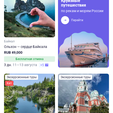
Круизные
путешествия
по рекам и морям России
Перейти
Байкал
Ольхон — сердце Байкала
RUB 49,000
Бесплатная отмена
3 дн.
11—13 августа
+5
Экскурсионные туры
Экскурсионные туры
Хит