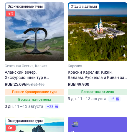
Экскурсионные туры
Отдых с детьми
-3%
Северная Осетия, Кавказ
Карелия
Аланский вечер.
Краски Карелии: Кижи,
Экскурсионный тур в
Валаам, Рускеала и Кивач за
Северную Осетию
3 дня
RUB 25,696
RUB 49,900
RUB 26,490
Раннее бронирование тура
Бесплатная отмена
3 дн.
11—13 августа
+5
Бесплатная отмена
3 дн.
11—13 августа
+28
Экскурсионные туры
Хит