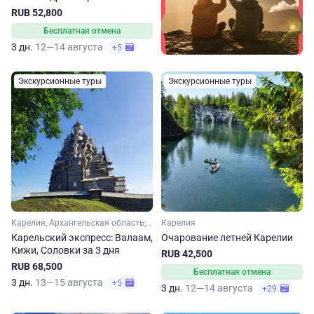
монастырь, Валаам и Кижи
RUB 52,800
Бесплатная отмена
3 дн.
12—14 августа
+5
Экскурсионные туры
Экскурсионные туры
Карелия, Архангельская область, Арктика
Карелия
Карельский экспресс: Валаам,
Очарование летней Карелии
Кижи, Соловки за 3 дня
RUB 42,500
RUB 68,500
Бесплатная отмена
3 дн.
13—15 августа
+5
3 дн.
12—14 августа
+29