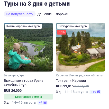
Туры на 3 дня с детьми
По популярности
Дешевле
Дороже
Комбинированные туры
Экскурсионные туры
-15%
Башкирия, Урал
Карелия, Ленинградская область
Выходные в горах Урала.
Три грани Карелии
Семейный тур
RUB 33,915
RUB 39,900
RUB 26,000
3 дн.
11—13 августа
+19
Бесплатная отмена
3 дн.
14—16 августа
+7