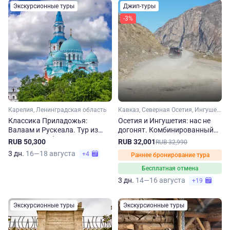
Экскурсионные туры
Джип-туры
-3%
Карелия, Ленинградская область
Кавказ, Северная Осетия, Ингушетия
Классика Приладожья:
Осетия и Ингушетия: нас не
Валаам и Рускеала. Тур из
догонят. Комбинированный
Санкт-Петербурга
джип-тур на 3 дня
RUB 50,300
RUB 32,001
RUB 32,990
3 дн.
16—18 августа
+4
Раннее бронирование тура
Бесплатная отмена
3 дн.
14—16 августа
+19
Экскурсионные туры
Экскурсионные туры