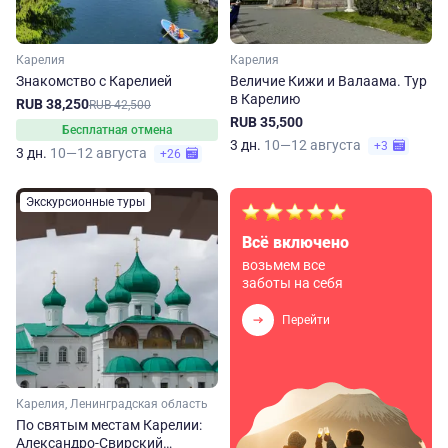
Карелия
Карелия
Знакомство с Карелией
Величие Кижи и Валаама. Тур
в Карелию
RUB 38,250
RUB 42,500
RUB 35,500
Бесплатная отмена
3 дн.
10—12 августа
+3
3 дн.
10—12 августа
+26
Экскурсионные туры
Всё включено
возьмем все
заботы на себя
Перейти
Карелия, Ленинградская область
По святым местам Карелии:
Александро-Свирский