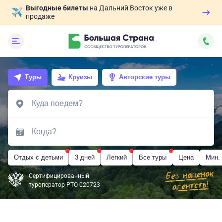
Выгодные билеты
на Дальний Восток уже в
продаже
Туры
Круизы
Авторские туры
Отдых с детьми
3 дней
Легкий
Все туры
Цена
Мин.
Сертифицированный
туроператор РТО 020723