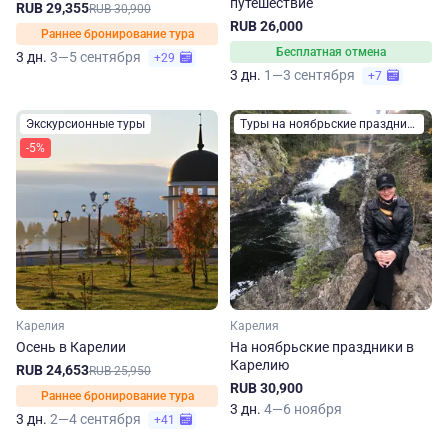
путешествие
RUB 29,355
RUB 30,900
RUB 26,000
Раннее бронирование тура
Бесплатная отмена
3 дн.
3—5 сентября
+29
3 дн.
1—3 сентября
+7
Экскурсионные туры
Туры на ноябрьские праздники
-5%
Карелия
Карелия
Осень в Карелии
На ноябрьские праздники в
Карелию
RUB 24,653
RUB 25,950
RUB 30,900
Раннее бронирование тура
3 дн.
4—6 ноября
3 дн.
2—4 сентября
+41