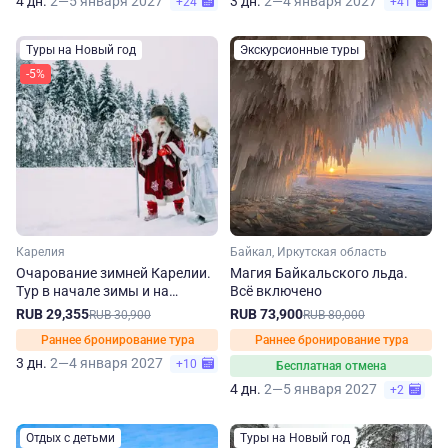
4 дн.
2—5 января 2027
3 дн.
2—4 января 2027
+24
+41
Туры на Новый год
Экскурсионные туры
-5%
Карелия
Байкал, Иркутская область
Очарование зимней Карелии.
Магия Байкальского льда.
Тур в начале зимы и на
Всё включено
новогодние праздники
RUB 29,355
RUB 73,900
RUB 30,900
RUB 80,000
Раннее бронирование тура
Раннее бронирование тура
3 дн.
2—4 января 2027
+10
Бесплатная отмена
4 дн.
2—5 января 2027
+2
Отдых с детьми
Туры на Новый год