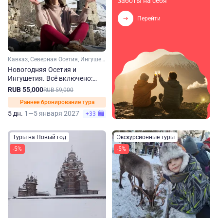
заботы на себя
Перейти
Кавказ, Северная Осетия, Ингушетия
Новогодняя Осетия и
Ингушетия. Всё включено:
горы, кухня и танцы
RUB 55,000
RUB 59,000
Раннее бронирование тура
5 дн.
1—5 января 2027
+33
Туры на Новый год
Экскурсионные туры
-5%
-5%