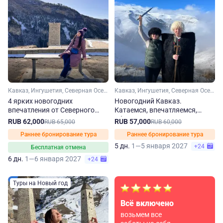
Кавказ, Ингушетия, Северная Осетия, Кабардино-Балкария, Чечня
Кавказ, Ингушетия, Северная Осетия, Чечня
4 ярких новогодних
Новогодний Кавказ.
впечатления от Северного
Катаемся, впечатляемся,
Кавказа
объедаемся!
RUB 62,000
RUB 57,000
RUB 65,000
RUB 60,000
Раннее бронирование тура
Раннее бронирование тура
5 дн.
1—5 января 2027
+24
Бесплатная отмена
6 дн.
1—6 января 2027
+24
Туры на Новый год
Всё включено
возьмем все