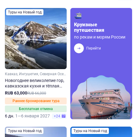
Туры на Новый год
Круизные
путешествия
по рекам и морям России
Перейти
Кавказ, Ингушетия, Северная Осетия, Чечня
Новогоднее великолепие гор,
кавказская кухня и тёплая
компания
RUB 63,000
RUB 66,000
Раннее бронирование тура
Бесплатная отмена
6 дн.
1—6 января 2027
+24
Туры на Новый год
Туры на Новый год