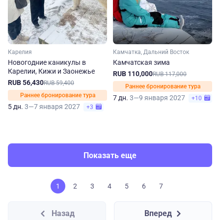
Карелия
Камчатка, Дальний Восток
Новогодние каникулы в
Камчатская зима
Карелии, Кижи и Заонежье
RUB 110,000
RUB 117,000
RUB 56,430
RUB 59,400
Раннее бронирование тура
Раннее бронирование тура
7 дн.
3—9 января 2027
+10
5 дн.
3—7 января 2027
+3
Показать еще
1
2
3
4
5
6
7
Назад
Вперед