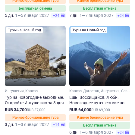
Раннее бронирование тура
Раннее бронирование тура
Бесплатная отмена
Бесплатная отмена
5 дн.
1—5 января 2027
7 дн.
1—7 января 2027
+24
+24
Туры на Новый год
Туры на Новый год
Ингушетия, Кавказ
Кавказ, Дагестан, Ингушетия, Северная Осетия, Чечня
Тур на новогодние выходные.
Ешь. Восхищайся. Люби.
Откройте Ингушетию за 3 дня
Новогоднее путешествие по
Кавказу
RUB 34,700
RUB 64,000
RUB 37,000
RUB 69,000
Раннее бронирование тура
Раннее бронирование тура
3 дн.
1—3 января 2027
+14
Бесплатная отмена
6 дн.
1—6 января 2027
+24