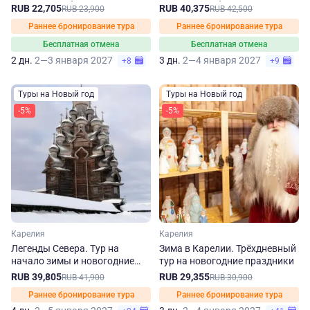
Санкт-Петербурга
Санкт-Петербурга
RUB 22,705
RUB 40,375
RUB 23,900
RUB 42,500
Раннее бронирование тура
Раннее бронирование тура
Бесплатная отмена
Бесплатная отмена
2 дн.
2—3 января 2027
3 дн.
2—4 января 2027
+8
+9
Туры на Новый год
Туры на Новый год
-5%
-5%
Карелия
Карелия
Легенды Севера. Тур на
Зима в Карелии. Трёхдневный
начало зимы и новогодние
тур на новогодние праздники
праздники в Карелии
RUB 39,805
RUB 29,355
RUB 41,900
RUB 30,900
Раннее бронирование тура
Раннее бронирование тура