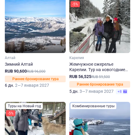
-5%
Алтай
Карелия
Зимний Алтай
Жемчужное ожерелье
Карелии. Тур на новогодние
RUB 90,600
RUB 96,000
праздники
RUB 56,525
RUB 59,500
Раннее бронирование тура
Раннее бронирование тура
6 дн.
2—7 января 2027
5 дн.
3—7 января 2027
+8
Туры на Новый год
Комбинированные туры
-5%