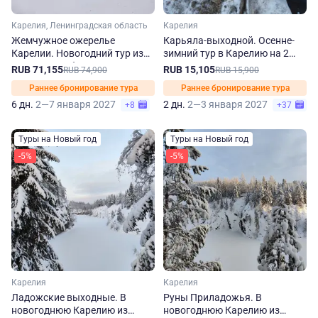
Карелия, Ленинградская область
Карелия
Жемчужное ожерелье
Карьяла-выходной. Осенне-
Карелии. Новогодний тур из
зимний тур в Карелию на 2
Санкт-Петербурга
дня
RUB 71,155
RUB 15,105
RUB 74,900
RUB 15,900
Раннее бронирование тура
Раннее бронирование тура
6 дн.
2—7 января 2027
2 дн.
2—3 января 2027
+8
+37
Туры на Новый год
Туры на Новый год
-5%
-5%
Карелия
Карелия
Ладожские выходные. В
Руны Приладожья. В
новогоднюю Карелию из
новогоднюю Карелию из