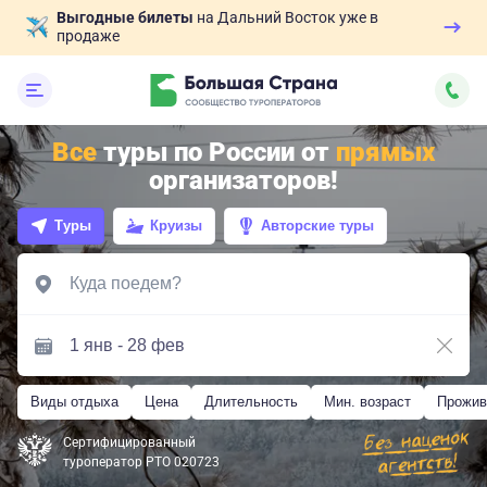
Выгодные билеты
на Дальний Восток уже в
продаже
Все
туры по России от
прямых
организаторов!
Туры
Круизы
Авторские туры
Виды отдыха
Цена
Длительность
Мин. возраст
Прожив
Сертифицированный
туроператор РТО 020723