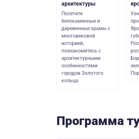
архитектуры
яр
Посетите
Узн
белокаменные и
про
деревянные храмы с
Яро
многовековой
губ
историей,
Рос
познакомитесь с
рос
архитектурными
Бор
особенностями
зел
городов Золотого
По
кольца
Программа т