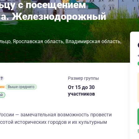
ьцу с посещением
ма. Железнодорожный
льцо
Ярославская область
Владимирская область
Размер группы
От 15
до 30
Выше среднего
участников
ий
России — замечательная возможность провести
сотой исторических городов и их культурным