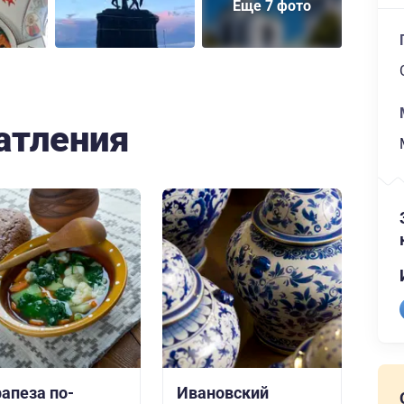
Еще 7 фото
атления
рапеза по-
Ивановский