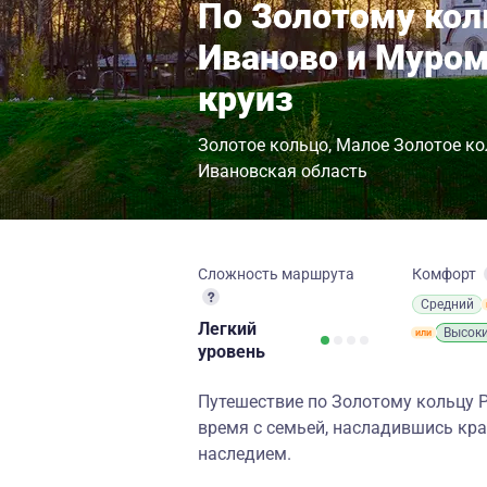
По Золотому кол
Иваново и Муро
круиз
Золотое кольцо
Малое Золотое ко
Ивановская область
Сложность маршрута
Комфорт
Средний
Легкий
Высок
уровень
Путешествие по Золотому кольцу 
время с семьей, насладившись кра
наследием.