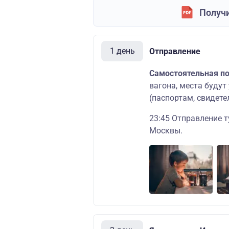
Получи
1 день
Отправление
Самостоятельная п
вагона, места будут
(паспортам, свидете
23:45 Отправление т
Москвы.