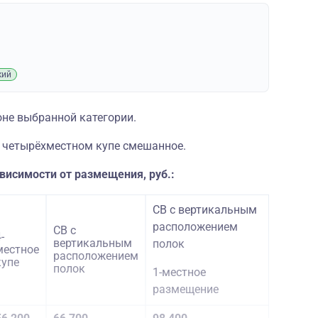
кий
оне выбранной категории.
 четырёхместном купе смешанное.
ависимости от размещения, руб.:
СВ с вертикальным
расположением
СВ с
-
вертикальным
полок
местное
расположением
купе
полок
1-местное
размещение