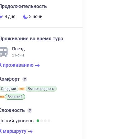
Продолжительность
4 дня
3 ночи
Проживание во время тура
Поезд
2 ночи
К проживанию
Комфорт
Средний
Выше среднего
Высокий
Сложность
Легкий
уровень
К маршруту