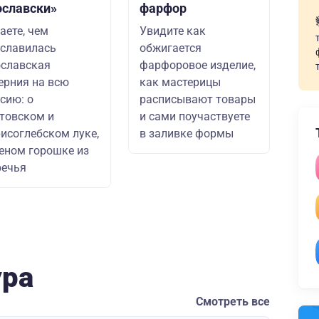
ославски»
фарфор
аете, чем
Увидите как
славилась
обжигается
славская
фарфоровое изделие,
ерния на всю
как мастерицы
сию: о
расписывают товары
товском и
и сами поучаствуете
исоглебском луке,
в заливке формы
еном горошке из
речья
ура
Смотреть все