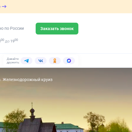
е
но по России
Заказать звонок
00
00
8
до
19
Давайте
дружить:
а. Железнодорожный круиз