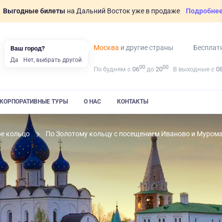
Выгодные билеты
на Дальний Восток уже в продаже
Подробне
Москва
и другие страны
Бесплат
Ваш город?
Да
Нет, выбрать другой
00
00
По будням с
06
до
20
В выходные с
0
КОРПОРАТИВНЫЕ ТУРЫ
О НАС
КОНТАКТЫ
ое кольцо
По Золотому кольцу с посещением Иваново и Муром