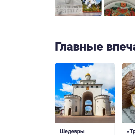
Главные впеч
Шедевры
«Т