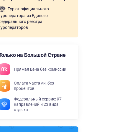
Тур от официального
туроператора из Единого
федерального реестра
туроператоров
Только на Большой Стране
Прямая цена без комиссии
Оплата частями, без
процентов
Федеральный сервис: 97
направлений и 23 вида
отдыха