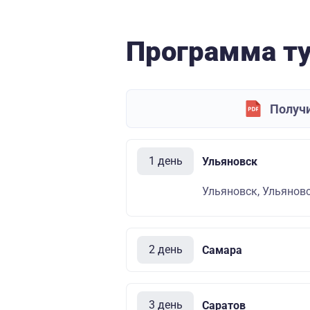
Программа т
Получи
1 день
Ульяновск
Ульяновск, Ульяновс
2 день
Самара
3 день
Саратов