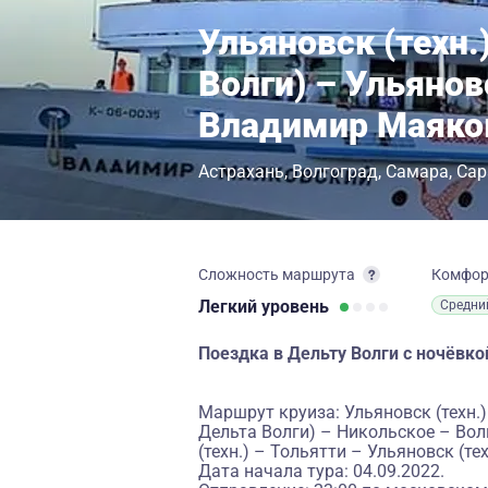
Ульяновск (техн.
Волги) – Ульянов
Владимир Маяко
Астрахань
Волгоград
Самара
Сар
Сложность маршрута
Комфо
Легкий
уровень
Средни
Поездка в Дельту Волги с ночёвко
Маршрут круиза: Ульяновск (техн.
Дельта Волги) – Никольское – Вол
(техн.) – Тольятти – Ульяновск (тех
Дата начала тура: 04.09.2022.