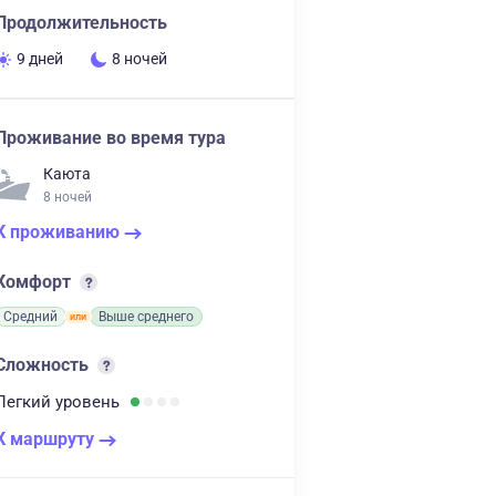
Продолжительность
9 дней
8 ночей
Проживание во время тура
Каюта
8 ночей
К проживанию
Комфорт
Средний
Выше среднего
Сложность
Легкий
уровень
К маршруту