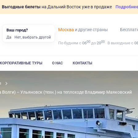
Выгодные билеты
на Дальний Восток уже в продаже
Подробне
Москва
и другие страны
Бесплат
Ваш город?
Да
Нет, выбрать другой
00
00
По будням с
06
до
20
В выходные с
0
КОРПОРАТИВНЫЕ ТУРЫ
О НАС
КОНТАКТЫ
ы
та Волги) – Ульяновск (техн.) на теплоходе Владимир Маяковский