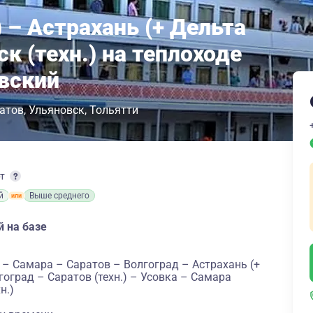
) – Астрахань (+ Дельта
ск (техн.) на теплоходе
вский
атов
Ульяновск
Тольятти
рт
й
Выше среднего
й на базе
) – Самара – Саратов – Волгоград – Астрахань (+
гоград – Саратов (техн.) – Усовка – Самара
н.)