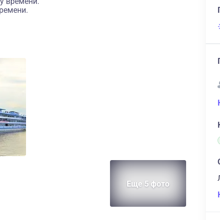
у времени.
ремени.
Еще 5 фото