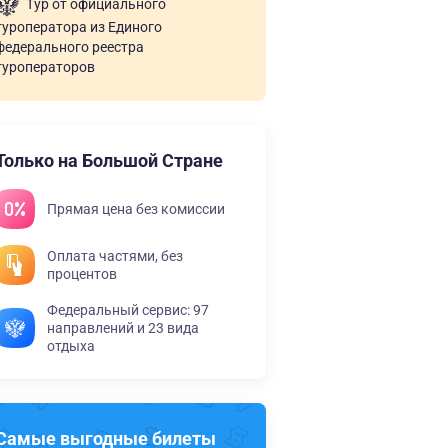
Тур от официального
туроператора из Единого
федерального реестра
туроператоров
Только на Большой Стране
Прямая цена без комиссии
Оплата частями, без
процентов
Федеральный сервис: 97
направлений и 23 вида
отдыха
Самые выгодные билеты