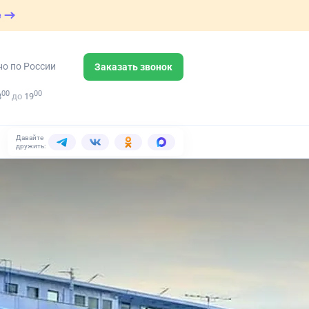
е
но по России
Заказать звонок
00
00
8
до
19
Давайте
дружить: