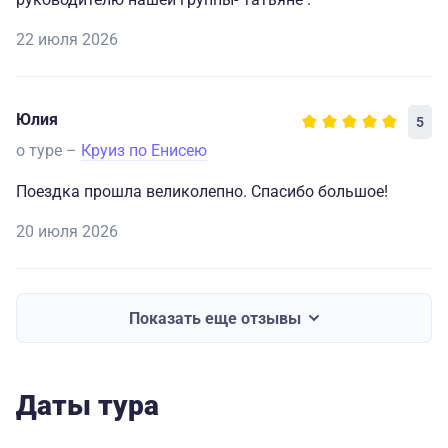
сопровождающего у нас никогда не было, хочу
выразить ей огромную благодарность и полный
22 июля 2026
восторг.
Ещё раз спасибо вам за прекрасный тур и надеюсь до
Юлия
5
новых совместных путешествий.
о туре –
Круиз по Енисею
Поездка прошла великолепно. Спасибо большое!
20 июля 2026
Показать еще отзывы
Даты тура