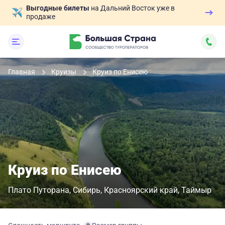
Выгодные билеты
на Дальний Восток уже в
продаже
Главная
Круизы
Круиз по Енисею
Круиз по Енисею
Плато Путорана
Сибирь
Красноярский край
Таймыр