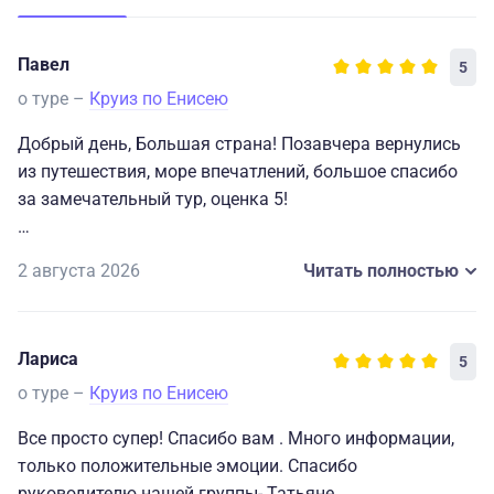
Павел
5
о туре –
Круиз по Енисею
Добрый день, Большая страна! Позавчера вернулись
из путешествия, море впечатлений, большое спасибо
за замечательный тур, оценка 5!
Позволю себе небольшую обратную связь: первая
2 августа 2026
Читать полностью
часть в Красноярске была организована не на
высшем уровне: пунктуальность и тайминг
принимающей стороны, мягко говоря, слабоваты (но,
Лариса
5
вероятно, вам об этом уже написали). Но
сопровождающий Анна Николаевна, которая вела нас
о туре –
Круиз по Енисею
во время круиза и на Таймыре, с лихвой
Все просто супер! Спасибо вам . Много информации,
компенсировала тот небольшой негатив, который
только положительные эмоции. Спасибо
возник в начале путешествия. Лучшего
руководителю нашей группы- Татьяне .