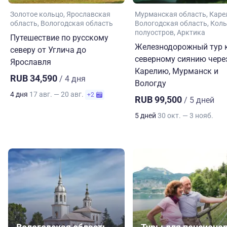
Золотое кольцо
Ярославская
Мурманская область
Каре
область
Вологодская область
Вологодская область
Коль
полуостров
Арктика
Путешествие по русскому
Железнодорожный тур 
северу от Углича до
северному сиянию чере
Ярославля
Карелию, Мурманск и
RUB 34,590
/ 4 дня
Вологду
4 дня
17 авг. — 20 авг.
+2
RUB 99,500
/ 5 дней
5 дней
30 окт. — 3 нояб.