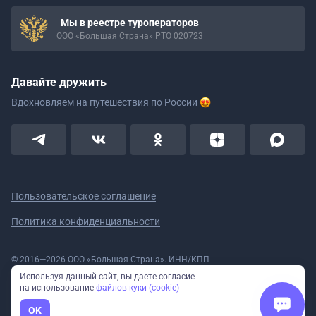
Мы в реестре туроператоров
ООО «Большая Страна» РТО 020723
Давайте дружить
Вдохновляем на путешествия
по России
Пользовательское соглашение
Политика конфиденциальности
© 2016—2026 ООО «Большая Страна». ИНН/КПП
5908078160/590801001 ОГРН 1185958020533
Используя данный сайт, вы даете согласие
Номер в реестре Роскомнадзора № 59-18-006319 (Приказ № 321 от
на использование
файлов куки (cookie)
11.10.2018)
Полное или частичное копирование изображений и текстов возможно
OK