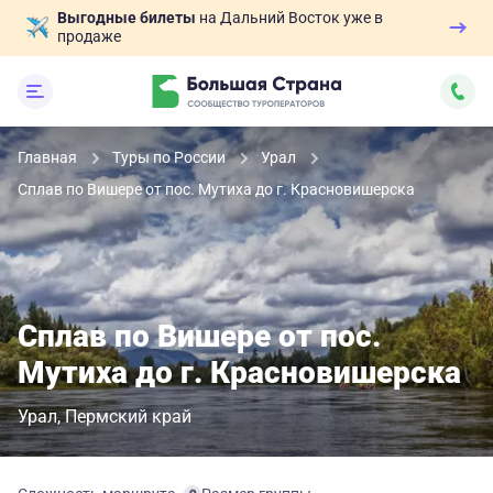
Выгодные билеты
на Дальний Восток уже в
продаже
Главная
Туры по России
Урал
Сплав по Вишере от пос. Мутиха до г. Красновишерска
Сплав по Вишере от пос.
Мутиха до г. Красновишерска
Урал
Пермский край