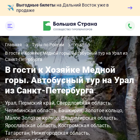
Выгодные билеты
на Дальний Восток уже в
продаже
Главная
Туры по России
Урал
В гости к Хозяйке Медной горы. Автобусный тур на Урал из
Санкт-Петербурга
В гости к Хозяйке Медной
горы. Автобусный тур на Урал
из Санкт-Петербурга
Урал
Пермский край
Свердловская область
Челябинская область
Башкирия
Золотое кольцо
Малое Золотое кольцо
Владимирская область
Ярославская область
Костромская область
Татарстан
Нижегородская область