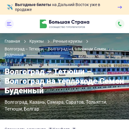
Выгодные билеты
на Дальний Восток уже в
продаже
Главная
Круизы
Речные круизы
Волгоград – Тетюши – Волгоград на теплоходе Семен
Буденный
Волгоград – Тетюши –
Волгоград на теплоходе Семен
Буденный
Волгоград
Казань
Самара
Саратов
Тольятти
Тетюши
Болгар