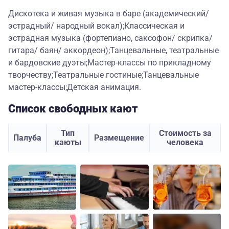
Дискотека и живая музыка в баре (академический/
эстрадный/ народный вокал);Классическая и
эстрадная музыка (фортепиано, саксофон/ скрипка/
гитара/ баян/ аккордеон);Танцевальные, театральные
и бардовские дуэты;Мастер-классы по прикладному
творчеству;Театральные гостиные;Танцевальные
мастер-классы;Детская анимация.
Список свободных кают
Тип
Стоимость за
Палуба
Размещение
каюты
человека