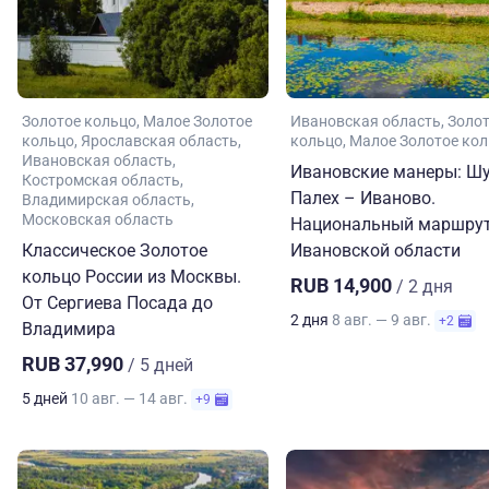
Золотое кольцо
Малое Золотое
Ивановская область
Золо
кольцо
Ярославская область
кольцо
Малое Золотое ко
Ивановская область
Ивановские манеры: Шу
Костромская область
Палех – Иваново.
Владимирская область
Московская область
Национальный маршрут
Классическое Золотое
Ивановской области
кольцо России из Москвы.
RUB 14,900
/ 2 дня
От Сергиева Посада до
2 дня
8 авг. — 9 авг.
+2
Владимира
RUB 37,990
/ 5 дней
5 дней
10 авг. — 14 авг.
+9