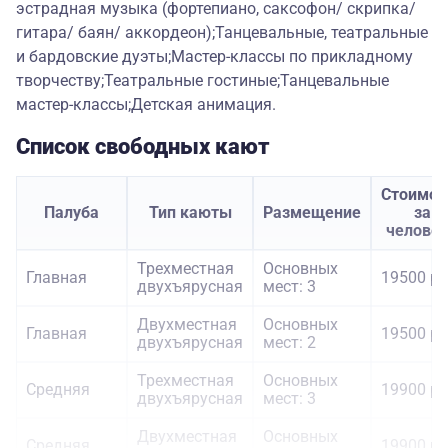
эстрадная музыка (фортепиано, саксофон/ скрипка/
гитара/ баян/ аккордеон);Танцевальные, театральные
и бардовские дуэты;Мастер-классы по прикладному
творчеству;Театральные гостиные;Танцевальные
мастер-классы;Детская анимация.
Список свободных кают
Стоимос
Палуба
Тип каюты
Размещение
за
челове
Трехместная
Основных
Главная
19500 ру
двухъярусная
мест: 3
Двухместная
Основных
Главная
19500 ру
двухъярусная
мест: 2
Трехместная
Основных
Средняя
19900 ру
двухъярусная
мест: 3
Двухместная
Основных
Средняя
19900 ру