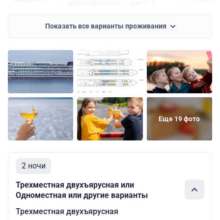
двухъярусная
мест: 2
Двухместная
Основных
Средняя
23300 ру
Показать все варианты проживания
одноярусная
мест: 2
Двухместная
Основных
Шлюпочная
20400 ру
двухъярусная
мест: 2
Двухместная
Основных
Шлюпочная
24000 ру
одноярусная
мест: 2
Основных
Шлюпочная
Одноместная
27800 ру
мест: 1
Еще 19 фото
2 ночи
Трехместная двухъярусная или
Одноместная или другие варианты
Трехместная двухъярусная